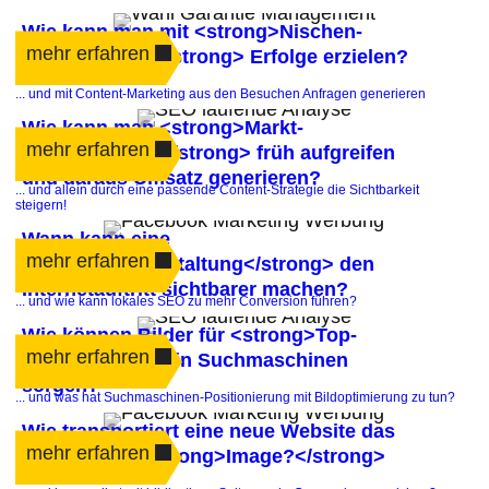
Wie kann man mit <strong>Nischen-
mehr erfahren
Suchbegriffen</strong> Erfolge erzielen?
... und mit Content-Marketing aus den Besuchen Anfragen generieren
Wie kann man <strong>Markt-
mehr erfahren
Entwicklungen</strong> früh aufgreifen
und daraus Umsatz generieren?
... und allein durch eine passende Content-Strategie die Sichtbarkeit
steigern!
Wann kann eine
mehr erfahren
<strong>Neugestaltung</strong> den
Internetauftritt sichtbarer machen?
... und wie kann lokales SEO zu mehr Conversion führen?
Wie können Bilder für <strong>Top-
mehr erfahren
Plätze</strong> in Suchmaschinen
sorgen?
... und was hat Suchmaschinen-Positionierung mit Bildoptimierung zu tun?
Wie transportiert eine neue Website das
mehr erfahren
gewünschte <strong>Image?</strong>