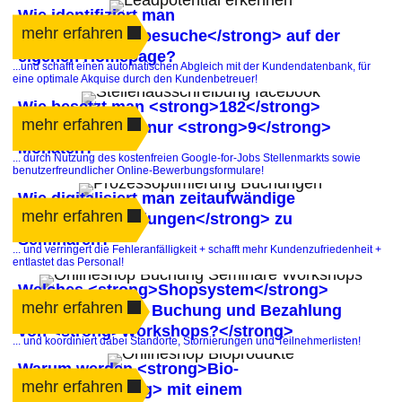
Wie identifiziert man
mehr erfahren
<strong>Firmenbesuche</strong> auf der
eigenen Homepage?
...und schafft einen automatischen Abgleich mit der Kundendatenbank, für
eine optimale Akquise durch den Kundenbetreuer!
Wie besetzt man <strong>182</strong>
mehr erfahren
offene Stellen in nur <strong>9</strong>
Monaten?
... durch Nutzung des kostenfreien Google-for-Jobs Stellenmarkts sowie
benutzerfreundlicher Online-Bewerbungsformulare!
Wie digitalisiert man zeitaufwändige
mehr erfahren
<strong>Anmeldungen</strong> zu
Seminaren?
... und verringert die Fehleranfälligkeit + schafft mehr Kundenzufriedenheit +
entlastet das Personal!
Welches <strong>Shopsystem</strong>
mehr erfahren
automatisiert die Buchung und Bezahlung
von <strong>Workshops?</strong>
... und koordiniert dabei Standorte, Stornierungen und Teilnehmerlisten!
Warum werden <strong>Bio-
mehr erfahren
Produkte</strong> mit einem