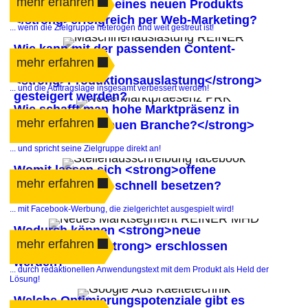
mehr erfahren
<strong>Launch eines neuen Produkts
</strong>erfolgreich per Web-Marketing?
... wenn die Zielgruppe heterogen und weit gestreut ist!
Wie kann mit der passenden Content-
mehr erfahren
Strategie die
<strong>Produktionsauslastung</strong>
... und die Auftragslage insgesamt verbessert werden!
gesteigert werden?
Wie schafft man hohe Marktpräsenz in
mehr erfahren
einer <strong>neuen Branche?</strong>
... und spricht seine Zielgruppe direkt an!
Womit lassen sich <strong>offene
mehr erfahren
Stellen</strong> schnell besetzen?
... mit Facebook-Werbung, die zielgerichtet ausgespielt wird!
Wodurch können <strong>neue
mehr erfahren
Absatzmärkte</strong> erschlossen
werden?
... durch redaktionellen Anwendungstext mit dem Produkt als Held der
Lösung!
Welche Optimierungspotenziale gibt es