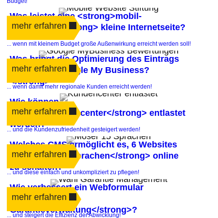
Budget!
Was leistet eine <strong>mobil-
mehr erfahren
angepasste</strong> kleine Internetseite?
... wenn mit kleinem Budget große Außenwirkung erreicht werden soll!
Was bringt die Optimierung des Eintrags
mehr erfahren
in <strong>Google My Business?
</strong>
... wenn damit mehr regionale Kunden erreicht werden!
Wie können
mehr erfahren
<strong>Kundencenter</strong> entlastet
werden?
... und die Kundenzufriedenheit gesteigert werden!
Welches CMS ermöglicht es, 6 Websites
mehr erfahren
in <strong>15 Sprachen</strong> online
zu schalten?
... und diese einfach und unkompliziert zu pflegen!
Wie verbessert ein Webformular
mehr erfahren
die<strong>
Garantieverwaltung</strong>?
... und steigert die Effizienz der Abwicklung!