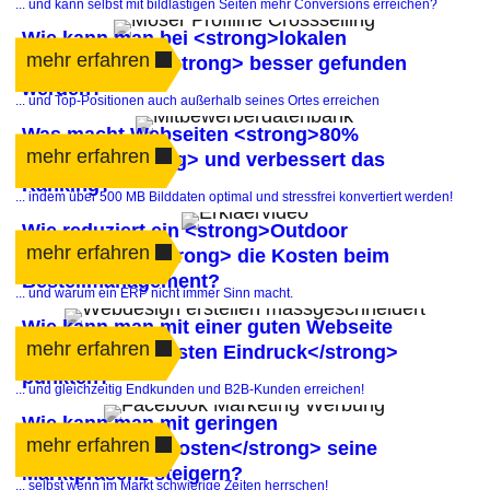
... und kann selbst mit bildlastigen Seiten mehr Conversions erreichen?
Wie kann man bei <strong>lokalen
mehr erfahren
Suchanfragen</strong> besser gefunden
werden?
... und Top-Positionen auch außerhalb seines Ortes erreichen
Was macht Webseiten <strong>80%
mehr erfahren
schneller</strong> und verbessert das
Ranking?
... indem über 500 MB Bilddaten optimal und stressfrei konvertiert werden!
Wie reduziert ein <strong>Outdoor
mehr erfahren
Internetshop</strong> die Kosten beim
Bestellmanagement?
... und warum ein ERP nicht immer Sinn macht.
Wie kann man mit einer guten Webseite
mehr erfahren
beim <strong>ersten Eindruck</strong>
punkten?
... und gleichzeitig Endkunden und B2B-Kunden erreichen!
Wie kann man mit geringen
mehr erfahren
<strong>Werbekosten</strong> seine
Marktpräsenz steigern?
... selbst wenn im Markt schwierige Zeiten herrschen!