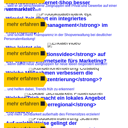
individuellen Internet-Shop besser
... weil er an verschiedene Zielgruppen wie Privat und Gewerbe auf einer
vermarktet?
Plattform direkt verkauft!
Wieviel Zeit spart ein integriertes
mehr erfahren
<strong>Bestellmanagement</strong> im
Internetshop?
... und schafft mehr Transparenz in der Shopverwaltung bei deutlicher
Personalentlastung!
Was leistet ein
mehr erfahren
<strong>Informationsvideo</strong> auf
der eigenen Internetseite fürs Marketing?
... wenn damit neue Zielgruppen für neue Ideen begeistert werden!
Welche Maßnahmen verbessern die
mehr erfahren
<strong>Kundenzentrierung</strong>?
... und helfen dabei, Trends früh zu erkennen!
Welcher Trick macht ein lokales Angebot
mehr erfahren
auch <strong>überregional</strong>
sichtbarer?
... und mehr Sichtbarkeit außerhalb des Firmensitzes erzielen!
Auf welche Weise gelingt der