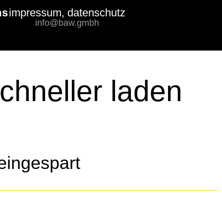
ms
impressum, datenschutz
Bewertungs-
info@baw.gmbh
Badge
chneller laden
eingespart