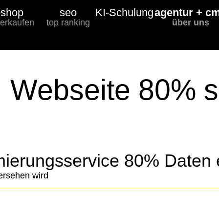
shop
seo
KI-Schulung
agentur + c
verkaufen
top ranking
über uns
: Webseite 80% s
imierungsservice 80% Daten 
ersehen wird