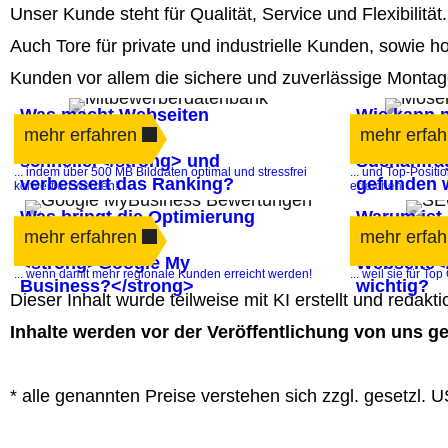
Unser Kunde steht für Qualität, Service und Flexibilitä
Auch Tore für private und industrielle Kunden, sowie 
Kunden vor allem die sichere und zuverlässige Montage
Was macht Webseiten
Wie kann 
mehr erfahren
mehr erfah
<strong>80%
<strong>l
schneller</strong> und
Suchanfra
... indem über 500 MB Bilddaten optimal und stressfrei
... und Top-Posit
verbessert das Ranking?
gefunden 
konvertiert werden!
erreichen
Was bringt die Optimierung
Warum ist 
mehr erfahren
mehr erfah
des Eintrags in
<strong>Ü
<strong>Google My
Webseite<
... wenn damit mehr regionale Kunden erreicht werden!
... weil sie für T
Business?</strong>
wichtig?
Dieser Inhalt wurde teilweise mit KI erstellt und redakt
Inhalte werden vor der Veröffentlichung von uns ge
* alle genannten Preise verstehen sich zzgl. gesetzl. U