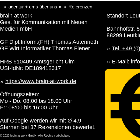
agentur + cms über uns
Referenzen
brain at work
Standort Leut
Ges. für Kommunikation mit Neuen
Medien mbH
Bahnhofstr. 5
88299 Leutki
GF Dipl.Inform.(FH) Thomas Autenrieth
GF Wirt.Informatiker Thomas Fiener
Tel. +49 (0
HRB 610409 Amtsgericht Ulm
E-Mail: i
USt-IdNr: DE189412317
https://www.brain-at-work.de
Öffnungszeiten:
Mo - Do: 08:00 bis 18:00 Uhr
Fr: 08:00 bis 16:00 Uhr
Auf Google werden wir mit Ø 4.9
Sternen bei 37 Rezensionen bewertet.
© 2026 brain at work GmbH. Alle Rechte vorbehalten.