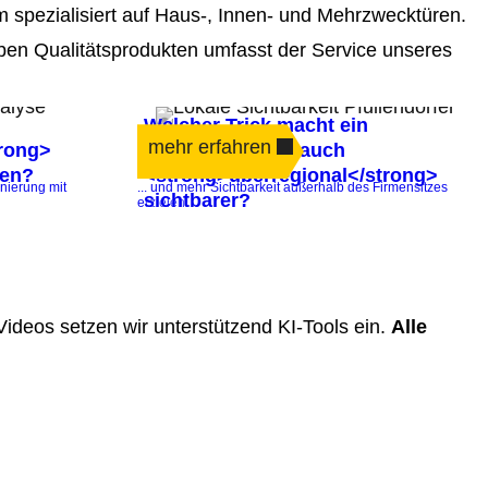
em spezialisiert auf Haus-, Innen- und Mehrzwecktüren.
eben Qualitätsprodukten umfasst der Service unseres
Welcher Trick macht ein
mehr erfahren
trong>
lokales Angebot auch
gen?
<strong>überregional</strong>
nierung mit
... und mehr Sichtbarkeit außerhalb des Firmensitzes
sichtbarer?
erzielen!
d Videos setzen wir unterstützend KI‑Tools ein.
Alle