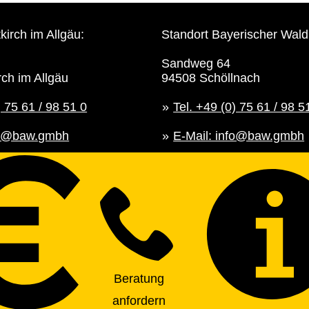
kirch im Allgäu:
Standort Bayerischer Wald
Sandweg 64
rch im Allgäu
94508 Schöllnach
) 75 61 / 98 51 0
Tel. +49 (0) 75 61 / 98 5
nfo@baw.gmbh
E-Mail: info@baw.gmbh
Beratung
anfordern