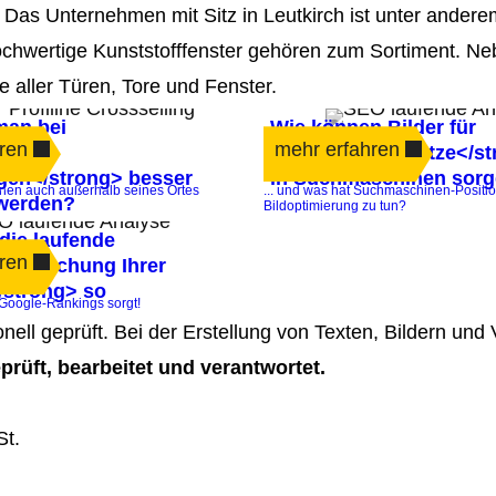
t. Das Unternehmen mit Sitz in Leutkirch ist unter ander
hochwertige Kunststofffenster gehören zum Sortiment. N
 aller Türen, Tore und Fenster.
man bei
Wie können Bilder für
ren
mehr erfahren
okalen
<strong>Top-Plätze</s
gen</strong> besser
in Suchmaschinen sor
ionen auch außerhalb seines Ortes
... und was hat Suchmaschinen-Positio
werden?
Bildoptimierung zu tun?
die laufende
ren
berwachung Ihrer
/strong> so
op Google-Rankings sorgt!
ionell geprüft. Bei der Erstellung von Texten, Bildern un
prüft, bearbeitet und verantwortet.
St.