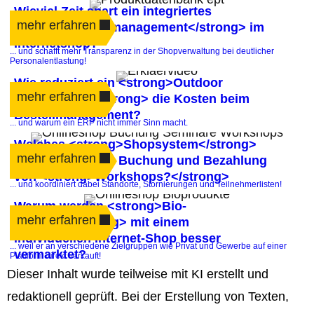
Wieviel Zeit spart ein integriertes
mehr erfahren
<strong>Bestellmanagement</strong> im
Internetshop?
... und schafft mehr Transparenz in der Shopverwaltung bei deutlicher
Personalentlastung!
Wie reduziert ein <strong>Outdoor
mehr erfahren
Internetshop</strong> die Kosten beim
Bestellmanagement?
... und warum ein ERP nicht immer Sinn macht.
Welches <strong>Shopsystem</strong>
mehr erfahren
automatisiert die Buchung und Bezahlung
von <strong>Workshops?</strong>
... und koordiniert dabei Standorte, Stornierungen und Teilnehmerlisten!
Warum werden <strong>Bio-
mehr erfahren
Produkte</strong> mit einem
individuellen Internet-Shop besser
... weil er an verschiedene Zielgruppen wie Privat und Gewerbe auf einer
vermarktet?
Plattform direkt verkauft!
Dieser Inhalt wurde teilweise mit KI erstellt und
redaktionell geprüft. Bei der Erstellung von Texten,