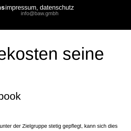
ms
impressum, datenschutz
Bewertungs-
info@baw.gmbh
Badge
ekosten seine
ebook
n
ter der Zielgruppe stetig gepflegt, kann sich dies