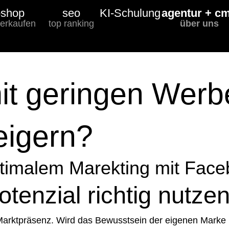
shop
seo
KI-Schulung
agentur + c
verkaufen
top ranking
über uns
t geringen Werb
eigern?
ptimalem Marekting mit Fac
enzial richtig nutze
arktpräsenz. Wird das Bewusstsein der eigenen Marke un