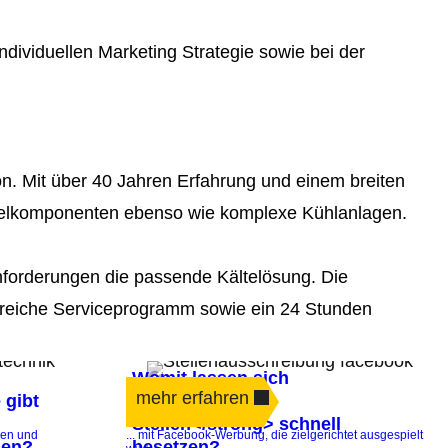
ndividuellen Marketing Strategie sowie bei der
n. Mit über 40 Jahren Erfahrung und einem breiten
Einzelkomponenten ebenso wie komplexe Kühlanlagen.
nforderungen die passende Kältelösung. Die
greiche Serviceprogramm sowie ein 24 Stunden
Womit lassen sich
mehr erfahren
 gibt
<strong>offene
Stellen</strong> schnell
ren und
... mit Facebook-Werbung, die zielgerichtet ausgespielt
nen?
besetzen?