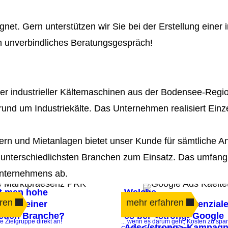
net. Gern unterstützen wir Sie bei der Erstellung einer i
in unverbindliches Beratungsgespräch!
er industrieller Kältemaschinen aus der Bodensee-Regio
er rund um Industriekälte. Das Unternehmen realisiert 
ern und Mietanlagen bietet unser Kunde für sämtliche A
 unterschiedlichsten Branchen zum Einsatz. Das umfan
 Unternehmens ab.
ft man hohe
Welche
ren
mehr erfahren
nz in einer
Optimierungspotenziale
euen Branche?
es bei <strong>Google
ne Zielgruppe direkt an!
... wenn es darum geht, Kosten zu spa
Ads</strong>-Kampag