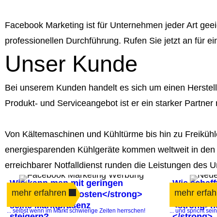
Facebook Marketing ist für Unternehmen jeder Art geeig
professionellen Durchführung. Rufen Sie jetzt an für e
Unser Kunde
Bei unserem Kunden handelt es sich um einen Herstell
Produkt- und Serviceangebot ist er ein starker Partn
Von Kältemaschinen und Kühltürme bis hin zu Freikühl
energiesparenden Kühlgeräte kommen weltweit in den
erreichbarer Notfalldienst runden die Leistungen des
Wie kann man mit geringen
Wie schaf
mehr erfahren
mehr erfah
<strong>Werbekosten</strong>
Marktpräse
seine Marktpräsenz
<strong>n
... selbst wenn im Markt schwierige Zeiten herrschen!
... und spricht sei
steigern?
</strong>