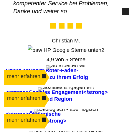
kompetenter Service bei Problemen,
Danke und weiter so ...
Christian M.
4,9 von 5 Sterne
Unser <strong>Roter-Faden-
mehr erfahren
Prinzip</strong> zu Ihrem Erfolg
<strong>Soziales Engagement</strong>
mehr erfahren
für Mitarbeiter und Region
<strong>Ökologische
mehr erfahren
Nachhaltigkeit</strong>