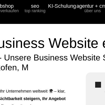
bshop
seo
KI-Schulung
agentur + c
 verkaufen
top ranking
über uns
usiness Website e
- Unsere Business Website 
ofen, M
Ihr Unternehmen weltweit 🌍 – klar,
Sichtbarkeit steigern, Ihr Angebot