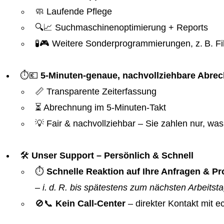
🧼 Laufende Pflege
🔍📈 Suchmaschinenoptimierung + Reports
🧪🎮 Weitere Sonderprogrammierungen, z. B. Fil
⏱️💶
5-Minuten-genaue, nachvollziehbare Abre
📏 Transparente Zeiterfassung
⏳ Abrechnung im 5-Minuten-Takt
💡 Fair & nachvollziehbar – Sie zahlen nur, was 
🛠️
Unser Support – Persönlich & Schnell
⏱️
Schnelle Reaktion auf Ihre Anfragen & 
–
i. d. R. bis spätestens zum nächsten Arbeitst
🚫📞
Kein Call-Center
– direkter Kontakt mit 