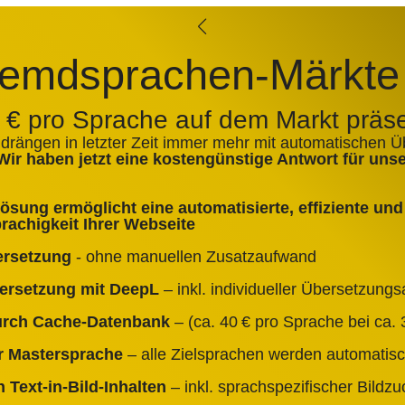
emdsprachen-Märkte
0 € pro Sprache auf dem Markt präs
 drängen in letzter Zeit immer mehr mit automatischen 
Wir haben jetzt eine kostengünstige Antwort für un
sung ermöglicht eine automatisierte, effiziente und 
achigkeit Ihrer Webseite
ersetzung
- ohne manuellen Zusatzaufwand
bersetzung mit DeepL
– inkl. individueller Übersetzun
durch Cache‑Datenbank
– (ca. 40 € pro Sprache bei ca. 3
er Mastersprache
– alle Zielsprachen werden automatisc
 Text‑in‑Bild‑Inhalten
– inkl. sprachspezifischer Bildz