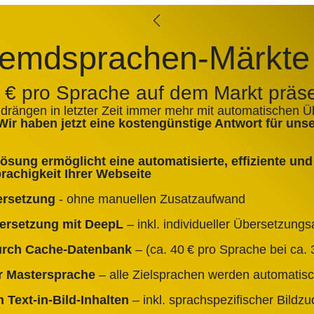
emdsprachen-Märkte
0 € pro Sprache auf dem Markt präs
 drängen in letzter Zeit immer mehr mit automatischen 
Wir haben jetzt eine kostengünstige Antwort für un
sung ermöglicht eine automatisierte, effiziente und 
achigkeit Ihrer Webseite
ersetzung
- ohne manuellen Zusatzaufwand
bersetzung mit DeepL
– inkl. individueller Übersetzun
durch Cache‑Datenbank
– (ca. 40 € pro Sprache bei ca. 3
er Mastersprache
– alle Zielsprachen werden automatisc
 Text‑in‑Bild‑Inhalten
– inkl. sprachspezifischer Bildz