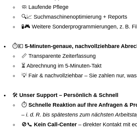
🧼 Laufende Pflege
🔍📈 Suchmaschinenoptimierung + Reports
🧪🎮 Weitere Sonderprogrammierungen, z. B. Fil
⏱️💶
5-Minuten-genaue, nachvollziehbare Abre
📏 Transparente Zeiterfassung
⏳ Abrechnung im 5-Minuten-Takt
💡 Fair & nachvollziehbar – Sie zahlen nur, was 
🛠️
Unser Support – Persönlich & Schnell
⏱️
Schnelle Reaktion auf Ihre Anfragen & 
–
i. d. R. bis spätestens zum nächsten Arbeitst
🚫📞
Kein Call-Center
– direkter Kontakt mit 