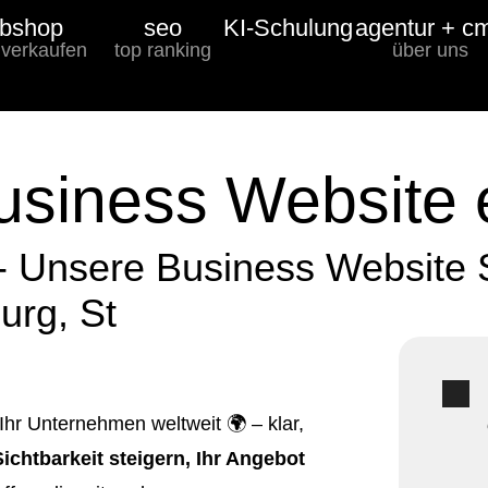
bshop
seo
KI-Schulung
agentur + c
 verkaufen
top ranking
über uns
usiness Website e
- Unsere Business Website 
urg, St
Ihr Unternehmen weltweit 🌍 – klar,
Sichtbarkeit steigern, Ihr Angebot