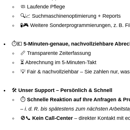
🧼 Laufende Pflege
🔍📈 Suchmaschinenoptimierung + Reports
🧪🎮 Weitere Sonderprogrammierungen, z. B. Fil
⏱️💶
5-Minuten-genaue, nachvollziehbare Abre
📏 Transparente Zeiterfassung
⏳ Abrechnung im 5-Minuten-Takt
💡 Fair & nachvollziehbar – Sie zahlen nur, was 
🛠️
Unser Support – Persönlich & Schnell
⏱️
Schnelle Reaktion auf Ihre Anfragen & 
–
i. d. R. bis spätestens zum nächsten Arbeitst
🚫📞
Kein Call-Center
– direkter Kontakt mit 