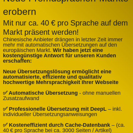
erobern
Mit nur ca. 40 € pro Sprache auf dem
Markt präsent werden!
Chinesische Anbieter drängen in letzter Zeit immer
mehr mit automatischen Übersetzungen auf den
europäischen Markt.
Wir haben jetzt eine
A
kostengünstige Antwort für unseren Kunden
k
erschaffen:
ü
Neue Übersetzungslösung ermöglicht eine
✅
automatisierte, effiziente und qualitativ
Q
hochwertige Mehrsprachigkeit Ihrer Webseite
✅
✅ Automatische Übersetzung
- ohne manuellen
B
Zusatzaufwand
✅
✅ Professionelle Übersetzung mit DeepL
– inkl.
W
individueller Übersetzungsanweisungen
✅
✅ Kosteneffizient durch Cache‑Datenbank
– (ca.
C
40 € pro Sprache bei ca. 3000 Seiten / Artikel)