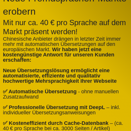
erobern
Mit nur ca. 40 € pro Sprache auf dem
Markt präsent werden!
Chinesische Anbieter drängen in letzter Zeit immer
mehr mit automatischen Übersetzungen auf den
europäischen Markt.
Wir haben jetzt eine
A
kostengünstige Antwort für unseren Kunden
k
erschaffen:
ü
Neue Übersetzungslösung ermöglicht eine
✅
automatisierte, effiziente und qualitativ
Q
hochwertige Mehrsprachigkeit Ihrer Webseite
✅
✅ Automatische Übersetzung
- ohne manuellen
B
Zusatzaufwand
✅
✅ Professionelle Übersetzung mit DeepL
– inkl.
W
individueller Übersetzungsanweisungen
✅
✅ Kosteneffizient durch Cache‑Datenbank
– (ca.
C
40 € pro Sprache bei ca. 3000 Seiten / Artikel)