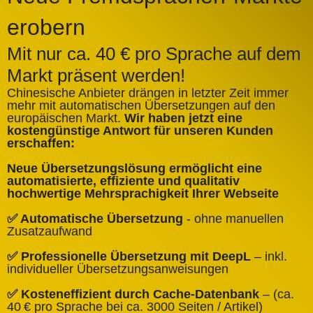
erobern
Mit nur ca. 40 € pro Sprache auf dem
Markt präsent werden!
Chinesische Anbieter drängen in letzter Zeit immer
mehr mit automatischen Übersetzungen auf den
europäischen Markt.
Wir haben jetzt eine
A
kostengünstige Antwort für unseren Kunden
k
erschaffen:
ü
Neue Übersetzungslösung ermöglicht eine
✅
automatisierte, effiziente und qualitativ
Q
hochwertige Mehrsprachigkeit Ihrer Webseite
✅
✅ Automatische Übersetzung
- ohne manuellen
B
Zusatzaufwand
✅
✅ Professionelle Übersetzung mit DeepL
– inkl.
W
individueller Übersetzungsanweisungen
✅
✅ Kosteneffizient durch Cache‑Datenbank
– (ca.
C
40 € pro Sprache bei ca. 3000 Seiten / Artikel)