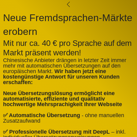
Neue Fremdsprachen-Märkte
erobern
Mit nur ca. 40 € pro Sprache auf dem
Markt präsent werden!
Chinesische Anbieter drängen in letzter Zeit immer
mehr mit automatischen Übersetzungen auf den
europäischen Markt.
Wir haben jetzt eine
A
kostengünstige Antwort für unseren Kunden
k
erschaffen:
ü
Neue Übersetzungslösung ermöglicht eine
✅
automatisierte, effiziente und qualitativ
Q
hochwertige Mehrsprachigkeit Ihrer Webseite
✅
✅ Automatische Übersetzung
- ohne manuellen
B
Zusatzaufwand
✅
✅ Professionelle Übersetzung mit DeepL
– inkl.
W