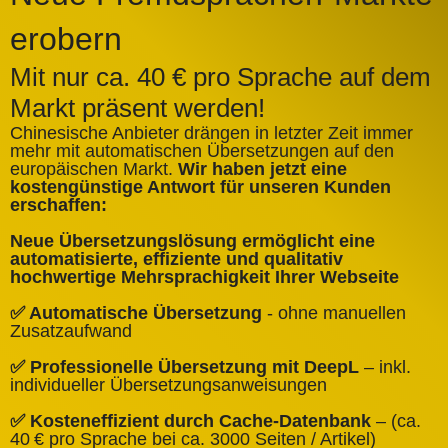
erobern
Mit nur ca. 40 € pro Sprache auf dem
Markt präsent werden!
Chinesische Anbieter drängen in letzter Zeit immer
mehr mit automatischen Übersetzungen auf den
europäischen Markt.
Wir haben jetzt eine
A
kostengünstige Antwort für unseren Kunden
k
erschaffen:
ü
Neue Übersetzungslösung ermöglicht eine
✅
automatisierte, effiziente und qualitativ
Q
hochwertige Mehrsprachigkeit Ihrer Webseite
✅
✅ Automatische Übersetzung
- ohne manuellen
B
Zusatzaufwand
✅
✅ Professionelle Übersetzung mit DeepL
– inkl.
W
individueller Übersetzungsanweisungen
✅
✅ Kosteneffizient durch Cache‑Datenbank
– (ca.
C
40 € pro Sprache bei ca. 3000 Seiten / Artikel)