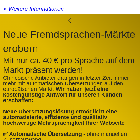
Weitere Informationen
Neue Fremdsprachen-Märkte
erobern
Mit nur ca. 40 € pro Sprache auf dem
Markt präsent werden!
Chinesische Anbieter drängen in letzter Zeit immer
mehr mit automatischen Übersetzungen auf den
europäischen Markt.
Wir haben jetzt eine
A
kostengünstige Antwort für unseren Kunden
k
erschaffen:
ü
Neue Übersetzungslösung ermöglicht eine
✅
automatisierte, effiziente und qualitativ
Q
hochwertige Mehrsprachigkeit Ihrer Webseite
✅
✅ Automatische Übersetzung
- ohne manuellen
B
Zusatzaufwand