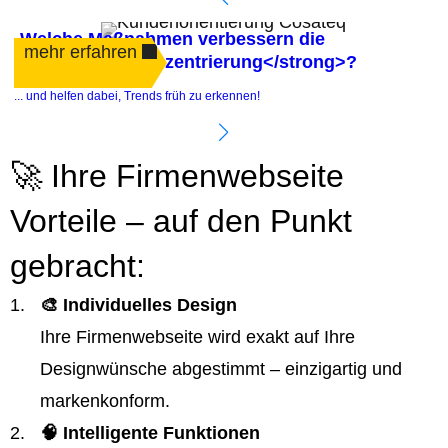
Welche Maßnahmen verbessern die
mehr erfahren
<strong>Kundenzentrierung</strong>?
.
... und helfen dabei, Trends früh zu erkennen!
e
🚀 Ihre Firmenwebseite
Vorteile – auf den Punkt
gebracht:
🎨 Individuelles Design
Ihre Firmenwebseite wird exakt auf Ihre
Designwünsche abgestimmt – einzigartig und
markenkonform.
🧠 Intelligente Funktionen