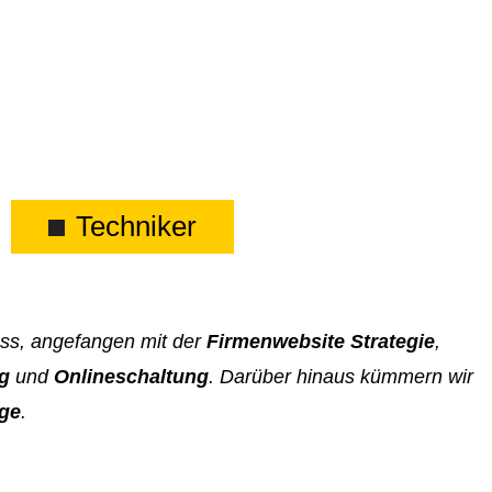
Techniker
ess, angefangen mit der
Firmenwebsite Strategie
,
ng
und
Onlineschaltung
. Darüber hinaus kümmern wir
ege
.