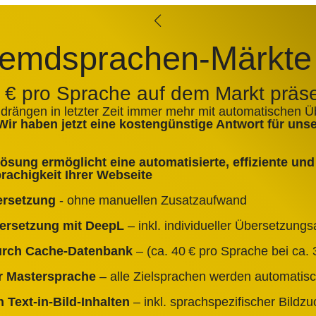
emdsprachen-Märkte
0 € pro Sprache auf dem Markt präs
 drängen in letzter Zeit immer mehr mit automatischen 
Wir haben jetzt eine kostengünstige Antwort für un
sung ermöglicht eine automatisierte, effiziente und 
achigkeit Ihrer Webseite
ersetzung
- ohne manuellen Zusatzaufwand
bersetzung mit DeepL
– inkl. individueller Übersetzun
durch Cache‑Datenbank
– (ca. 40 € pro Sprache bei ca. 3
er Mastersprache
– alle Zielsprachen werden automatisc
 Text‑in‑Bild‑Inhalten
– inkl. sprachspezifischer Bildz