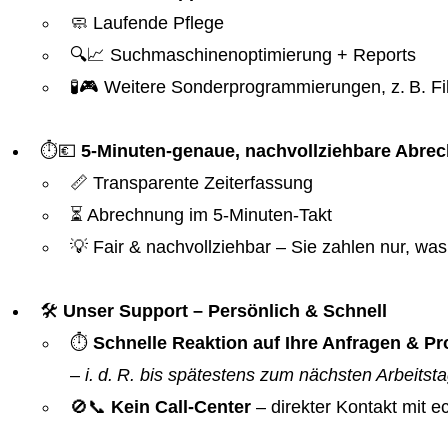
🧼 Laufende Pflege
🔍📈 Suchmaschinenoptimierung + Reports
🧪🎮 Weitere Sonderprogrammierungen, z. B. Fil
⏱️💶
5-Minuten-genaue, nachvollziehbare Abre
📏 Transparente Zeiterfassung
⏳ Abrechnung im 5-Minuten-Takt
💡 Fair & nachvollziehbar – Sie zahlen nur, was 
🛠️
Unser Support – Persönlich & Schnell
⏱️
Schnelle Reaktion auf Ihre Anfragen & 
–
i. d. R. bis spätestens zum nächsten Arbeitst
🚫📞
Kein Call-Center
– direkter Kontakt mit 