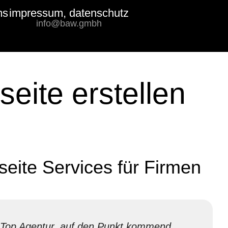
ms
impressum, datenschutz
Bewertungs-
info@baw.gmbh
Badge
eite erstellen
eite Services für Firmen
Top Agentur, auf den Punkt kommend