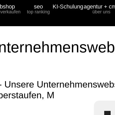
bshop
seo
KI-Schulung
agentur + c
 verkaufen
top ranking
über uns
Unternehmenswebs
 - Unsere Unternehmenswebs
berstaufen, M