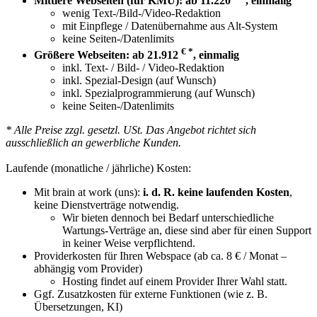
Mittlere Webseiten (für KMU): ab 11.220
, einmalig
wenig Text-/Bild-/Video-Redaktion
mit Einpflege / Datenübernahme aus Alt-System
keine Seiten-/Datenlimits
€ *
Größere Webseiten: ab 21.912
, einmalig
inkl. Text- / Bild- / Video-Redaktion
inkl. Spezial-Design (auf Wunsch)
inkl. Spezialprogrammierung (auf Wunsch)
keine Seiten-/Datenlimits
* Alle Preise zzgl. gesetzl. USt. Das Angebot richtet sich
ausschließlich an gewerbliche Kunden.
Laufende (monatliche / jährliche) Kosten:
Mit brain at work (uns):
i. d. R. keine laufenden Kosten
,
keine Dienstverträge notwendig.
Wir bieten dennoch bei Bedarf unterschiedliche
Wartungs-Verträge an, diese sind aber für einen Support
in keiner Weise verpflichtend.
Providerkosten für Ihren Webspace (ab ca. 8 € / Monat –
abhängig vom Provider)
Hosting findet auf einem Provider Ihrer Wahl statt.
Ggf. Zusatzkosten für externe Funktionen (wie z. B.
Übersetzungen, KI)