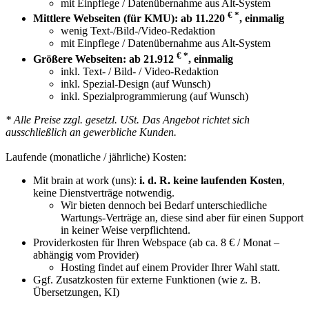
mit Einpflege / Datenübernahme aus Alt-System
€ *
Mittlere Webseiten (für KMU): ab 11.220
, einmalig
wenig Text-/Bild-/Video-Redaktion
mit Einpflege / Datenübernahme aus Alt-System
€ *
Größere Webseiten: ab 21.912
, einmalig
inkl. Text- / Bild- / Video-Redaktion
inkl. Spezial-Design (auf Wunsch)
inkl. Spezialprogrammierung (auf Wunsch)
* Alle Preise zzgl. gesetzl. USt. Das Angebot richtet sich
ausschließlich an gewerbliche Kunden.
Laufende (monatliche / jährliche) Kosten:
Mit brain at work (uns):
i. d. R. keine laufenden Kosten
,
keine Dienstverträge notwendig.
Wir bieten dennoch bei Bedarf unterschiedliche
Wartungs-Verträge an, diese sind aber für einen Support
in keiner Weise verpflichtend.
Providerkosten für Ihren Webspace (ab ca. 8 € / Monat –
abhängig vom Provider)
Hosting findet auf einem Provider Ihrer Wahl statt.
Ggf. Zusatzkosten für externe Funktionen (wie z. B.
Übersetzungen, KI)