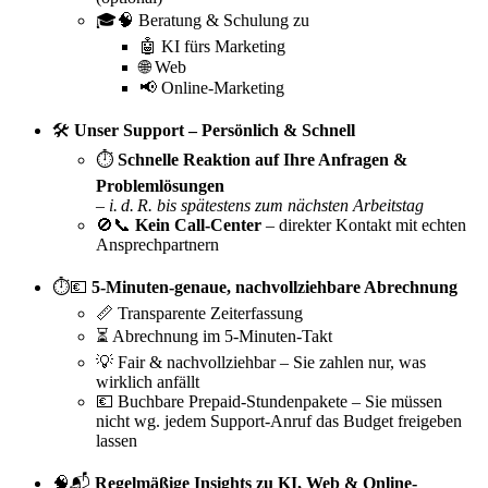
🎓🧠 Beratung & Schulung zu
🤖 KI fürs Marketing
🌐 Web
📢 Online-Marketing
🛠️
Unser Support – Persönlich & Schnell
⏱️
Schnelle Reaktion auf Ihre Anfragen &
Problemlösungen
–
i. d. R. bis spätestens zum nächsten Arbeitstag
🚫📞
Kein Call-Center
– direkter Kontakt mit echten
Ansprechpartnern
⏱️💶
5-Minuten-genaue, nachvollziehbare Abrechnung
📏 Transparente Zeiterfassung
⏳ Abrechnung im 5-Minuten-Takt
💡 Fair & nachvollziehbar – Sie zahlen nur, was
wirklich anfällt
💶 Buchbare Prepaid-Stundenpakete – Sie müssen
nicht wg. jedem Support-Anruf das Budget freigeben
lassen
🧠📬
Regelmäßige Insights zu KI, Web & Online-