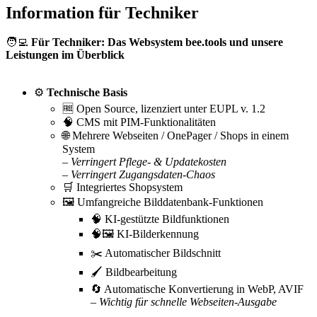
Information für Techniker
🧑‍💻
Für Techniker: Das Websystem bee.tools und unsere
Leistungen im Überblick
⚙️
Technische Basis
🆓 Open Source, lizenziert unter EUPL v. 1.2
🧠 CMS mit PIM-Funktionalitäten
🌐 Mehrere Webseiten / OnePager / Shops in einem
System
– Verringert Pflege- & Updatekosten
– Verringert Zugangsdaten-Chaos
🛒 Integriertes Shopsystem
🖼️ Umfangreiche Bilddatenbank-Funktionen
🧠 KI-gestützte Bildfunktionen
🧠🖼️ KI-Bilderkennung
✂️ Automatischer Bildschnitt
🖌️ Bildbearbeitung
🔄 Automatische Konvertierung in WebP, AVIF
– Wichtig für schnelle Webseiten-Ausgabe