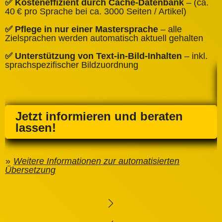
✅ Kosteneffizient durch Cache‑Datenbank
– (ca.
C
40 € pro Sprache bei ca. 3000 Seiten / Artikel)
✅
✅ Pflege in nur einer Mastersprache
– alle
e
Zielsprachen werden automatisch aktuell gehalten
✅ Unterstützung von Text‑in‑Bild‑Inhalten
– inkl.
sprachspezifischer Bildzuordnung
Jetzt informieren und beraten
lassen!
Weitere Informationen zur automatisierten
Übersetzung