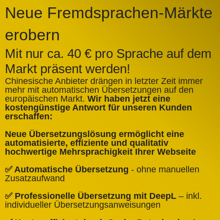
Neue Fremdsprachen-Märkte
erobern
Mit nur ca. 40 € pro Sprache auf dem
Markt präsent werden!
Chinesische Anbieter drängen in letzter Zeit immer
mehr mit automatischen Übersetzungen auf den
europäischen Markt.
Wir haben jetzt eine
A
kostengünstige Antwort für unseren Kunden
k
erschaffen:
ü
Neue Übersetzungslösung ermöglicht eine
✅
automatisierte, effiziente und qualitativ
Q
hochwertige Mehrsprachigkeit Ihrer Webseite
✅
✅ Automatische Übersetzung
- ohne manuellen
B
Zusatzaufwand
✅
✅ Professionelle Übersetzung mit DeepL
– inkl.
W
individueller Übersetzungsanweisungen
✅