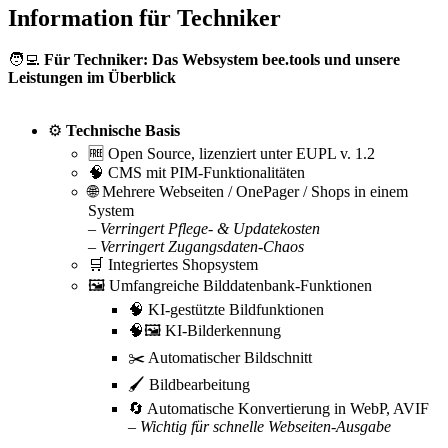
Information für Techniker
🧑‍💻
Für Techniker: Das Websystem bee.tools und unsere
Leistungen im Überblick
⚙️
Technische Basis
🆓 Open Source, lizenziert unter EUPL v. 1.2
🧠 CMS mit PIM-Funktionalitäten
🌐 Mehrere Webseiten / OnePager / Shops in einem
System
– Verringert Pflege- & Updatekosten
– Verringert Zugangsdaten-Chaos
🛒 Integriertes Shopsystem
🖼️ Umfangreiche Bilddatenbank-Funktionen
🧠 KI-gestützte Bildfunktionen
🧠🖼️ KI-Bilderkennung
✂️ Automatischer Bildschnitt
🖌️ Bildbearbeitung
🔄 Automatische Konvertierung in WebP, AVIF
– Wichtig für schnelle Webseiten-Ausgabe