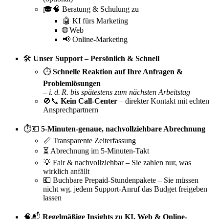
🎓🧠 Beratung & Schulung zu
🤖 KI fürs Marketing
🌐 Web
📢 Online-Marketing
🛠️
Unser Support – Persönlich & Schnell
⏱️
Schnelle Reaktion auf Ihre Anfragen &
Problemlösungen
–
i. d. R. bis spätestens zum nächsten Arbeitstag
🚫📞
Kein Call-Center
– direkter Kontakt mit echten
Ansprechpartnern
⏱️💶
5-Minuten-genaue, nachvollziehbare Abrechnung
📏 Transparente Zeiterfassung
⏳ Abrechnung im 5-Minuten-Takt
💡 Fair & nachvollziehbar – Sie zahlen nur, was
wirklich anfällt
💶 Buchbare Prepaid-Stundenpakete – Sie müssen
nicht wg. jedem Support-Anruf das Budget freigeben
lassen
🧠📬
Regelmäßige Insights zu KI, Web & Online-