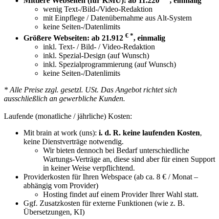
Mittlere Webseiten (für KMU): ab 11.220
, einmalig
wenig Text-/Bild-/Video-Redaktion
mit Einpflege / Datenübernahme aus Alt-System
keine Seiten-/Datenlimits
€ *
Größere Webseiten: ab 21.912
, einmalig
inkl. Text- / Bild- / Video-Redaktion
inkl. Spezial-Design (auf Wunsch)
inkl. Spezialprogrammierung (auf Wunsch)
keine Seiten-/Datenlimits
* Alle Preise zzgl. gesetzl. USt. Das Angebot richtet sich
ausschließlich an gewerbliche Kunden.
Laufende (monatliche / jährliche) Kosten:
Mit brain at work (uns):
i. d. R. keine laufenden Kosten
,
keine Dienstverträge notwendig.
Wir bieten dennoch bei Bedarf unterschiedliche
Wartungs-Verträge an, diese sind aber für einen Support
in keiner Weise verpflichtend.
Providerkosten für Ihren Webspace (ab ca. 8 € / Monat –
abhängig vom Provider)
Hosting findet auf einem Provider Ihrer Wahl statt.
Ggf. Zusatzkosten für externe Funktionen (wie z. B.
Übersetzungen, KI)