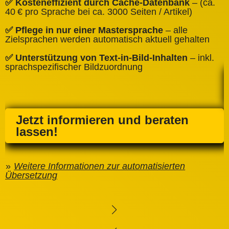
✅ Kosteneffizient durch Cache‑Datenbank
– (ca.
C
40 € pro Sprache bei ca. 3000 Seiten / Artikel)
✅
✅ Pflege in nur einer Mastersprache
– alle
e
Zielsprachen werden automatisch aktuell gehalten
✅ Unterstützung von Text‑in‑Bild‑Inhalten
– inkl.
sprachspezifischer Bildzuordnung
Jetzt informieren und beraten
lassen!
Weitere Informationen zur automatisierten
Übersetzung