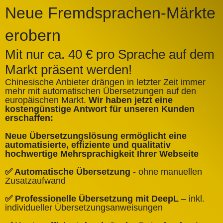
Neue Fremdsprachen-Märkte
erobern
Mit nur ca. 40 € pro Sprache auf dem
Markt präsent werden!
Chinesische Anbieter drängen in letzter Zeit immer
mehr mit automatischen Übersetzungen auf den
europäischen Markt.
Wir haben jetzt eine
A
kostengünstige Antwort für unseren Kunden
k
erschaffen:
ü
Neue Übersetzungslösung ermöglicht eine
✅
automatisierte, effiziente und qualitativ
Q
hochwertige Mehrsprachigkeit Ihrer Webseite
✅
✅ Automatische Übersetzung
- ohne manuellen
B
Zusatzaufwand
✅
✅ Professionelle Übersetzung mit DeepL
– inkl.
W
individueller Übersetzungsanweisungen
✅