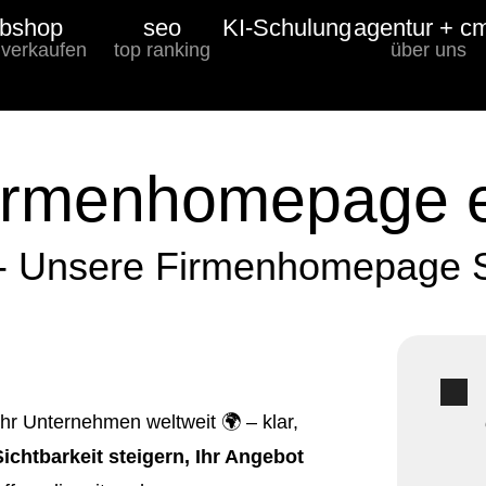
bshop
seo
KI-Schulung
agentur + c
 verkaufen
top ranking
über uns
Firmenhomepage e
 - Unsere Firmenhomepage S
Ihr Unternehmen weltweit 🌍 – klar,
Sichtbarkeit steigern, Ihr Angebot