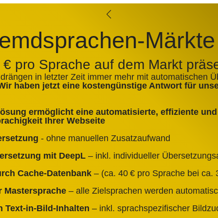
emdsprachen-Märkte
0 € pro Sprache auf dem Markt präs
 drängen in letzter Zeit immer mehr mit automatischen 
Wir haben jetzt eine kostengünstige Antwort für un
sung ermöglicht eine automatisierte, effiziente und 
achigkeit Ihrer Webseite
ersetzung
- ohne manuellen Zusatzaufwand
bersetzung mit DeepL
– inkl. individueller Übersetzun
durch Cache‑Datenbank
– (ca. 40 € pro Sprache bei ca. 3
er Mastersprache
– alle Zielsprachen werden automatisc
 Text‑in‑Bild‑Inhalten
– inkl. sprachspezifischer Bildz