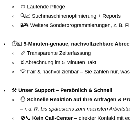
🧼 Laufende Pflege
🔍📈 Suchmaschinenoptimierung + Reports
🧪🎮 Weitere Sonderprogrammierungen, z. B. Fil
⏱️💶
5-Minuten-genaue, nachvollziehbare Abre
📏 Transparente Zeiterfassung
⏳ Abrechnung im 5-Minuten-Takt
💡 Fair & nachvollziehbar – Sie zahlen nur, was 
🛠️
Unser Support – Persönlich & Schnell
⏱️
Schnelle Reaktion auf Ihre Anfragen & 
–
i. d. R. bis spätestens zum nächsten Arbeitst
🚫📞
Kein Call-Center
– direkter Kontakt mit 