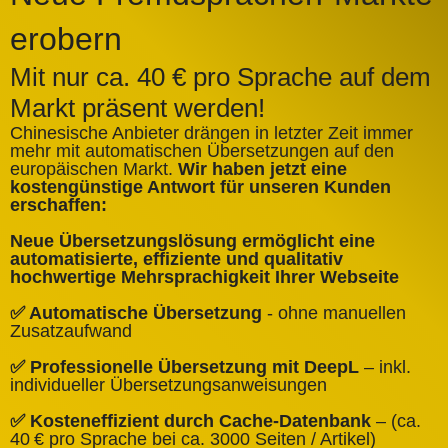
erobern
Mit nur ca. 40 € pro Sprache auf dem
Markt präsent werden!
Chinesische Anbieter drängen in letzter Zeit immer
mehr mit automatischen Übersetzungen auf den
europäischen Markt.
Wir haben jetzt eine
A
kostengünstige Antwort für unseren Kunden
k
erschaffen:
ü
Neue Übersetzungslösung ermöglicht eine
✅
automatisierte, effiziente und qualitativ
Q
hochwertige Mehrsprachigkeit Ihrer Webseite
✅
✅ Automatische Übersetzung
- ohne manuellen
B
Zusatzaufwand
✅
✅ Professionelle Übersetzung mit DeepL
– inkl.
W
individueller Übersetzungsanweisungen
✅
✅ Kosteneffizient durch Cache‑Datenbank
– (ca.
C
40 € pro Sprache bei ca. 3000 Seiten / Artikel)