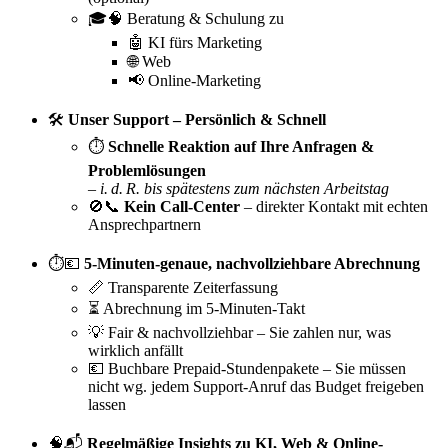
🎓🧠 Beratung & Schulung zu
🤖 KI fürs Marketing
🌐 Web
📢 Online-Marketing
🛠️
Unser Support – Persönlich & Schnell
⏱️
Schnelle Reaktion auf Ihre Anfragen &
Problemlösungen
–
i. d. R. bis spätestens zum nächsten Arbeitstag
🚫📞
Kein Call-Center
– direkter Kontakt mit echten
Ansprechpartnern
⏱️💶
5-Minuten-genaue, nachvollziehbare Abrechnung
📏 Transparente Zeiterfassung
⏳ Abrechnung im 5-Minuten-Takt
💡 Fair & nachvollziehbar – Sie zahlen nur, was
wirklich anfällt
💶 Buchbare Prepaid-Stundenpakete – Sie müssen
nicht wg. jedem Support-Anruf das Budget freigeben
lassen
🧠📬
Regelmäßige Insights zu KI, Web & Online-