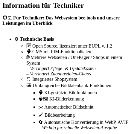
Information für Techniker
🧑‍💻
Für Techniker: Das Websystem bee.tools und unsere
Leistungen im Überblick
⚙️
Technische Basis
🆓 Open Source, lizenziert unter EUPL v. 1.2
🧠 CMS mit PIM-Funktionalitäten
🌐 Mehrere Webseiten / OnePager / Shops in einem
System
– Verringert Pflege- & Updatekosten
– Verringert Zugangsdaten-Chaos
🛒 Integriertes Shopsystem
🖼️ Umfangreiche Bilddatenbank-Funktionen
🧠 KI-gestützte Bildfunktionen
🧠🖼️ KI-Bilderkennung
✂️ Automatischer Bildschnitt
🖌️ Bildbearbeitung
🔄 Automatische Konvertierung in WebP, AVIF
– Wichtig für schnelle Webseiten-Ausgabe