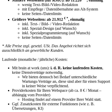
Mittlere Webseiten (für KMU): ab 11.220
, einmalig
wenig Text-/Bild-/Video-Redaktion
mit Einpflege / Datenübernahme aus Alt-System
keine Seiten-/Datenlimits
€ *
Größere Webseiten: ab 21.912
, einmalig
inkl. Text- / Bild- / Video-Redaktion
inkl. Spezial-Design (auf Wunsch)
inkl. Spezialprogrammierung (auf Wunsch)
keine Seiten-/Datenlimits
* Alle Preise zzgl. gesetzl. USt. Das Angebot richtet sich
ausschließlich an gewerbliche Kunden.
Laufende (monatliche / jährliche) Kosten:
Mit brain at work (uns):
i. d. R. keine laufenden Kosten
,
keine Dienstverträge notwendig.
Wir bieten dennoch bei Bedarf unterschiedliche
Wartungs-Verträge an, diese sind aber für einen Support
in keiner Weise verpflichtend.
Providerkosten für Ihren Webspace (ab ca. 8 € / Monat –
abhängig vom Provider)
Hosting findet auf einem Provider Ihrer Wahl statt.
Ggf. Zusatzkosten für externe Funktionen (wie z. B.
Übersetzungen, KI)