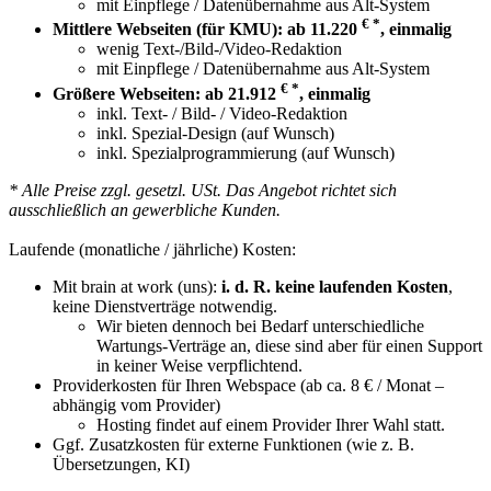
mit Einpflege / Datenübernahme aus Alt-System
€ *
Mittlere Webseiten (für KMU): ab 11.220
, einmalig
wenig Text-/Bild-/Video-Redaktion
mit Einpflege / Datenübernahme aus Alt-System
€ *
Größere Webseiten: ab 21.912
, einmalig
inkl. Text- / Bild- / Video-Redaktion
inkl. Spezial-Design (auf Wunsch)
inkl. Spezialprogrammierung (auf Wunsch)
* Alle Preise zzgl. gesetzl. USt. Das Angebot richtet sich
ausschließlich an gewerbliche Kunden.
Laufende (monatliche / jährliche) Kosten:
Mit brain at work (uns):
i. d. R. keine laufenden Kosten
,
keine Dienstverträge notwendig.
Wir bieten dennoch bei Bedarf unterschiedliche
Wartungs-Verträge an, diese sind aber für einen Support
in keiner Weise verpflichtend.
Providerkosten für Ihren Webspace (ab ca. 8 € / Monat –
abhängig vom Provider)
Hosting findet auf einem Provider Ihrer Wahl statt.
Ggf. Zusatzkosten für externe Funktionen (wie z. B.
Übersetzungen, KI)