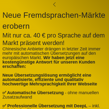
Neue Fremdsprachen-Märkte
erobern
Mit nur ca. 40 € pro Sprache auf dem
Markt präsent werden!
Chinesische Anbieter drängen in letzter Zeit immer
mehr mit automatischen Übersetzungen auf den
europäischen Markt.
Wir haben jetzt eine
A
kostengünstige Antwort für unseren Kunden
k
erschaffen:
ü
Neue Übersetzungslösung ermöglicht eine
✅
automatisierte, effiziente und qualitativ
Q
hochwertige Mehrsprachigkeit Ihrer Webseite
✅
✅ Automatische Übersetzung
- ohne manuellen
B
Zusatzaufwand
✅
✅ Professionelle Übersetzung mit DeepL
– inkl.
W