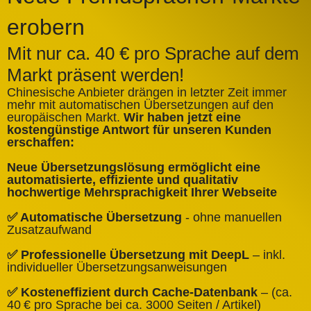
erobern
Mit nur ca. 40 € pro Sprache auf dem
Markt präsent werden!
Chinesische Anbieter drängen in letzter Zeit immer
mehr mit automatischen Übersetzungen auf den
europäischen Markt.
Wir haben jetzt eine
A
kostengünstige Antwort für unseren Kunden
k
erschaffen:
ü
Neue Übersetzungslösung ermöglicht eine
✅
automatisierte, effiziente und qualitativ
Q
hochwertige Mehrsprachigkeit Ihrer Webseite
✅
✅ Automatische Übersetzung
- ohne manuellen
B
Zusatzaufwand
✅
✅ Professionelle Übersetzung mit DeepL
– inkl.
W
individueller Übersetzungsanweisungen
✅
✅ Kosteneffizient durch Cache‑Datenbank
– (ca.
C
40 € pro Sprache bei ca. 3000 Seiten / Artikel)