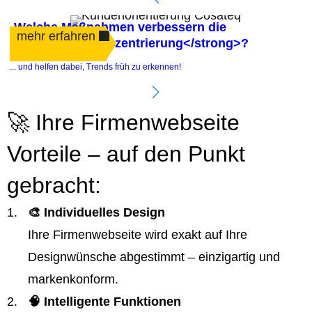
Welche Maßnahmen verbessern die
mehr erfahren
<strong>Kundenzentrierung</strong>?
.
... und helfen dabei, Trends früh zu erkennen!
e
🚀 Ihre Firmenwebseite
Vorteile – auf den Punkt
gebracht:
🎨 Individuelles Design
Ihre Firmenwebseite wird exakt auf Ihre
Designwünsche abgestimmt – einzigartig und
markenkonform.
🧠 Intelligente Funktionen