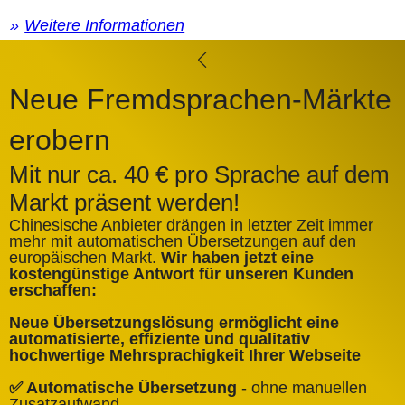
Weitere Informationen
Neue Fremdsprachen-Märkte
erobern
Mit nur ca. 40 € pro Sprache auf dem
Markt präsent werden!
Chinesische Anbieter drängen in letzter Zeit immer
mehr mit automatischen Übersetzungen auf den
europäischen Markt.
Wir haben jetzt eine
A
kostengünstige Antwort für unseren Kunden
k
erschaffen:
ü
Neue Übersetzungslösung ermöglicht eine
✅
automatisierte, effiziente und qualitativ
Q
hochwertige Mehrsprachigkeit Ihrer Webseite
✅
✅ Automatische Übersetzung
- ohne manuellen
B
Zusatzaufwand