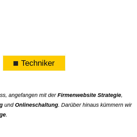
Techniker
ess, angefangen mit der
Firmenwebsite Strategie
,
ng
und
Onlineschaltung
. Darüber hinaus kümmern wir
ege
.