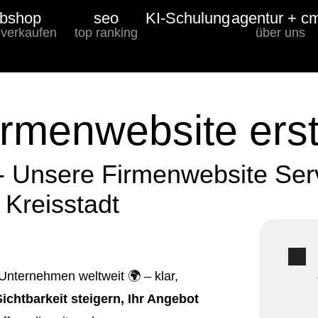
bshop
seo
KI-Schulung
agentur + c
 verkaufen
top ranking
über uns
irmenwebsite erst
- Unsere Firmenwebsite Serv
Kreisstadt
 Unternehmen weltweit 🌍 – klar,
Sichtbarkeit steigern, Ihr Angebot