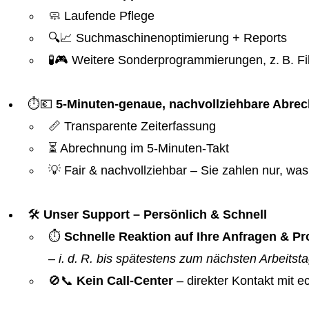
🧼 Laufende Pflege
🔍📈 Suchmaschinenoptimierung + Reports
🧪🎮 Weitere Sonderprogrammierungen, z. B. Fil
⏱️💶
5-Minuten-genaue, nachvollziehbare Abre
📏 Transparente Zeiterfassung
⏳ Abrechnung im 5-Minuten-Takt
💡 Fair & nachvollziehbar – Sie zahlen nur, was 
🛠️
Unser Support – Persönlich & Schnell
⏱️
Schnelle Reaktion auf Ihre Anfragen & 
–
i. d. R. bis spätestens zum nächsten Arbeitst
🚫📞
Kein Call-Center
– direkter Kontakt mit 