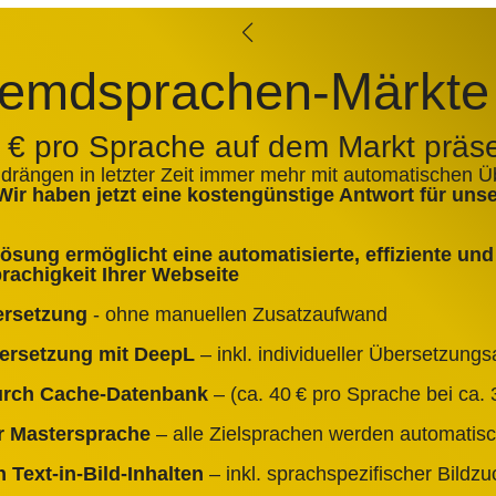
emdsprachen-Märkte
0 € pro Sprache auf dem Markt präs
 drängen in letzter Zeit immer mehr mit automatischen 
Wir haben jetzt eine kostengünstige Antwort für un
sung ermöglicht eine automatisierte, effiziente und 
achigkeit Ihrer Webseite
ersetzung
- ohne manuellen Zusatzaufwand
bersetzung mit DeepL
– inkl. individueller Übersetzun
durch Cache‑Datenbank
– (ca. 40 € pro Sprache bei ca. 3
er Mastersprache
– alle Zielsprachen werden automatisc
 Text‑in‑Bild‑Inhalten
– inkl. sprachspezifischer Bildz