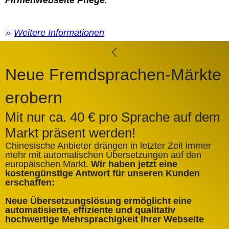
Firmenwebseite Pflege
.
Weitere Informationen
Neue Fremdsprachen-Märkte
erobern
Mit nur ca. 40 € pro Sprache auf dem
Markt präsent werden!
Chinesische Anbieter drängen in letzter Zeit immer
mehr mit automatischen Übersetzungen auf den
europäischen Markt.
Wir haben jetzt eine
A
kostengünstige Antwort für unseren Kunden
k
erschaffen:
ü
Neue Übersetzungslösung ermöglicht eine
✅
automatisierte, effiziente und qualitativ
Q
hochwertige Mehrsprachigkeit Ihrer Webseite