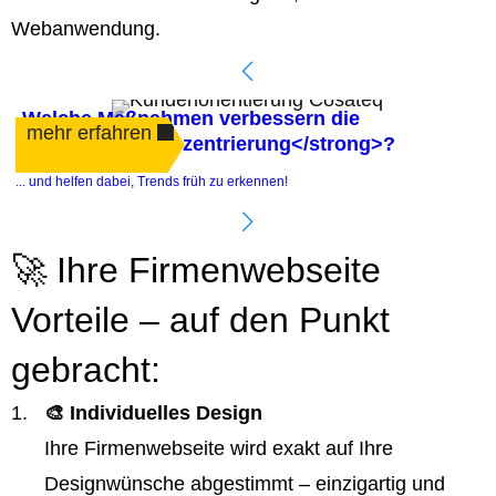
Webanwendung.
Welche Maßnahmen verbessern die
mehr erfahren
<strong>Kundenzentrierung</strong>?
.
... und helfen dabei, Trends früh zu erkennen!
e
🚀 Ihre Firmenwebseite
Vorteile – auf den Punkt
gebracht:
🎨 Individuelles Design
Ihre Firmenwebseite wird exakt auf Ihre
Designwünsche abgestimmt – einzigartig und