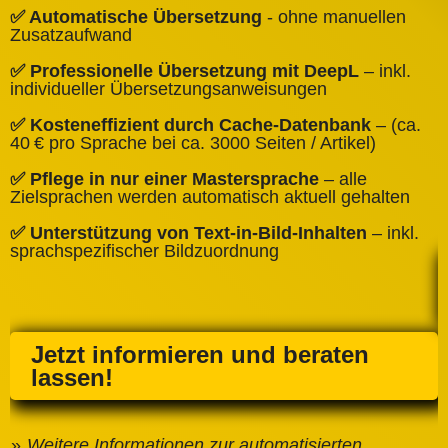
✅
✅ Automatische Übersetzung
- ohne manuellen
B
Zusatzaufwand
✅
✅ Professionelle Übersetzung mit DeepL
– inkl.
W
individueller Übersetzungsanweisungen
✅
✅ Kosteneffizient durch Cache‑Datenbank
– (ca.
C
40 € pro Sprache bei ca. 3000 Seiten / Artikel)
✅
✅ Pflege in nur einer Mastersprache
– alle
e
Zielsprachen werden automatisch aktuell gehalten
✅ Unterstützung von Text‑in‑Bild‑Inhalten
– inkl.
sprachspezifischer Bildzuordnung
Jetzt informieren und beraten
lassen!
Weitere Informationen zur automatisierten