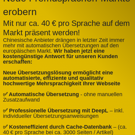
erobern
Mit nur ca. 40 € pro Sprache auf dem
Markt präsent werden!
Chinesische Anbieter drängen in letzter Zeit immer
mehr mit automatischen Übersetzungen auf den
europäischen Markt.
Wir haben jetzt eine
A
kostengünstige Antwort für unseren Kunden
k
erschaffen:
ü
Neue Übersetzungslösung ermöglicht eine
✅
automatisierte, effiziente und qualitativ
Q
hochwertige Mehrsprachigkeit Ihrer Webseite
✅
✅ Automatische Übersetzung
- ohne manuellen
B
Zusatzaufwand
✅
✅ Professionelle Übersetzung mit DeepL
– inkl.
W
individueller Übersetzungsanweisungen
✅
✅ Kosteneffizient durch Cache‑Datenbank
– (ca.
C
40 € pro Sprache bei ca. 3000 Seiten / Artikel)