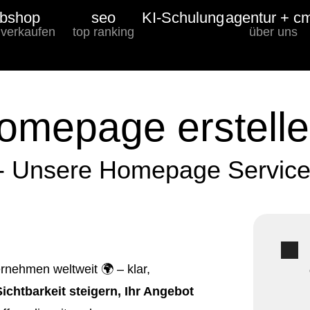
bshop
seo
KI-Schulung
agentur + c
 verkaufen
top ranking
über uns
Homepage erstelle
 - Unsere Homepage Services
ernehmen weltweit 🌍 – klar,
Sichtbarkeit steigern, Ihr Angebot