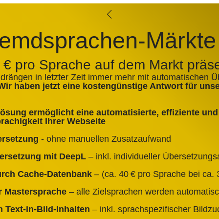
emdsprachen-Märkte
0 € pro Sprache auf dem Markt präs
 drängen in letzter Zeit immer mehr mit automatischen 
Wir haben jetzt eine kostengünstige Antwort für un
sung ermöglicht eine automatisierte, effiziente und 
achigkeit Ihrer Webseite
ersetzung
- ohne manuellen Zusatzaufwand
bersetzung mit DeepL
– inkl. individueller Übersetzun
durch Cache‑Datenbank
– (ca. 40 € pro Sprache bei ca. 3
er Mastersprache
– alle Zielsprachen werden automatisc
 Text‑in‑Bild‑Inhalten
– inkl. sprachspezifischer Bildz