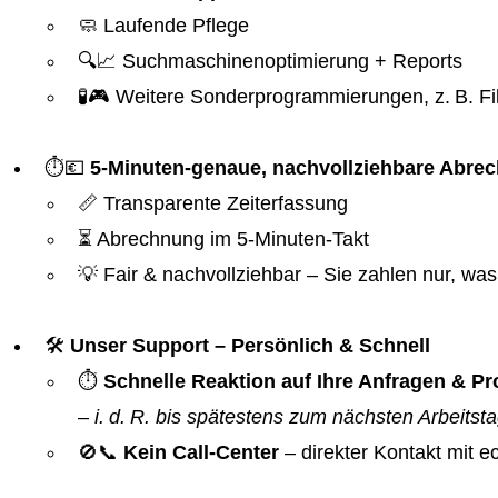
🧼 Laufende Pflege
🔍📈 Suchmaschinenoptimierung + Reports
🧪🎮 Weitere Sonderprogrammierungen, z. B. Fil
⏱️💶
5-Minuten-genaue, nachvollziehbare Abre
📏 Transparente Zeiterfassung
⏳ Abrechnung im 5-Minuten-Takt
💡 Fair & nachvollziehbar – Sie zahlen nur, was 
🛠️
Unser Support – Persönlich & Schnell
⏱️
Schnelle Reaktion auf Ihre Anfragen & 
–
i. d. R. bis spätestens zum nächsten Arbeitst
🚫📞
Kein Call-Center
– direkter Kontakt mit 