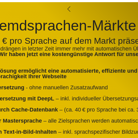
emdsprachen-Märkte
0 € pro Sprache auf dem Markt präs
 drängen in letzter Zeit immer mehr mit automatischen 
Wir haben jetzt eine kostengünstige Antwort für un
sung ermöglicht eine automatisierte, effiziente und 
achigkeit Ihrer Webseite
ersetzung
- ohne manuellen Zusatzaufwand
bersetzung mit DeepL
– inkl. individueller Übersetzun
durch Cache‑Datenbank
– (ca. 40 € pro Sprache bei ca. 3
er Mastersprache
– alle Zielsprachen werden automatisc
 Text‑in‑Bild‑Inhalten
– inkl. sprachspezifischer Bildz