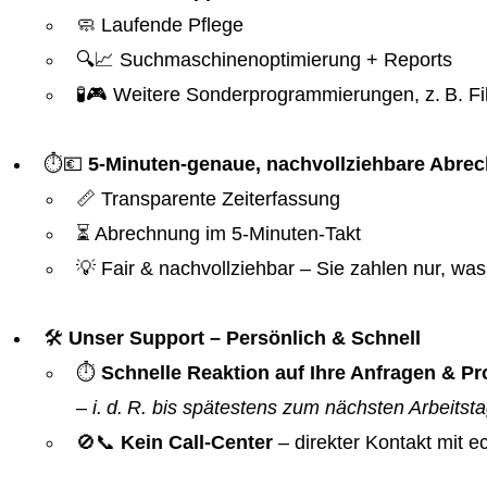
🧼 Laufende Pflege
🔍📈 Suchmaschinenoptimierung + Reports
🧪🎮 Weitere Sonderprogrammierungen, z. B. Fil
⏱️💶
5-Minuten-genaue, nachvollziehbare Abre
📏 Transparente Zeiterfassung
⏳ Abrechnung im 5-Minuten-Takt
💡 Fair & nachvollziehbar – Sie zahlen nur, was 
🛠️
Unser Support – Persönlich & Schnell
⏱️
Schnelle Reaktion auf Ihre Anfragen & 
–
i. d. R. bis spätestens zum nächsten Arbeitst
🚫📞
Kein Call-Center
– direkter Kontakt mit 