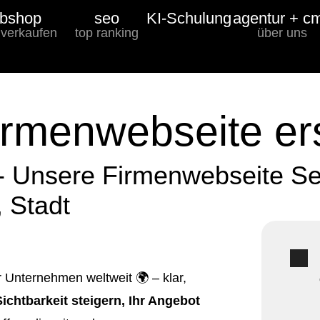
bshop
seo
KI-Schulung
agentur + c
 verkaufen
top ranking
über uns
irmenwebseite ers
- Unsere Firmenwebseite Se
, Stadt
r Unternehmen weltweit 🌍 – klar,
Sichtbarkeit steigern, Ihr Angebot