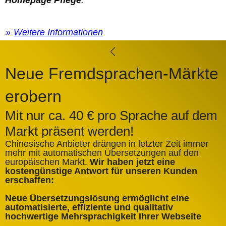
Homepage Pflege
.
Weitere Informationen
Neue Fremdsprachen-Märkte
erobern
Mit nur ca. 40 € pro Sprache auf dem
Markt präsent werden!
Chinesische Anbieter drängen in letzter Zeit immer
mehr mit automatischen Übersetzungen auf den
europäischen Markt.
Wir haben jetzt eine
A
kostengünstige Antwort für unseren Kunden
k
erschaffen:
ü
Neue Übersetzungslösung ermöglicht eine
✅
automatisierte, effiziente und qualitativ
Q
hochwertige Mehrsprachigkeit Ihrer Webseite