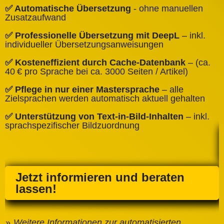
✅
✅ Automatische Übersetzung
- ohne manuellen
B
Zusatzaufwand
✅
✅ Professionelle Übersetzung mit DeepL
– inkl.
W
individueller Übersetzungsanweisungen
✅
✅ Kosteneffizient durch Cache‑Datenbank
– (ca.
C
40 € pro Sprache bei ca. 3000 Seiten / Artikel)
✅
✅ Pflege in nur einer Mastersprache
– alle
e
Zielsprachen werden automatisch aktuell gehalten
✅ Unterstützung von Text‑in‑Bild‑Inhalten
– inkl.
sprachspezifischer Bildzuordnung
Jetzt informieren und beraten
lassen!
Weitere Informationen zur automatisierten