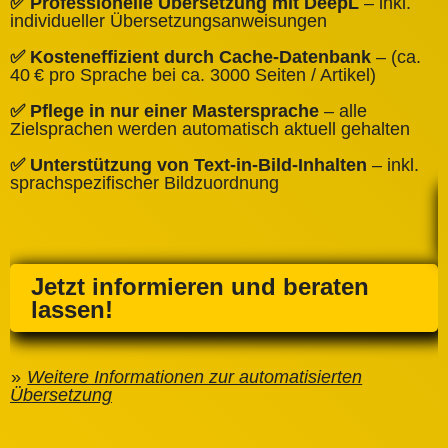
✅ Professionelle Übersetzung mit DeepL
– inkl.
W
individueller Übersetzungsanweisungen
✅
✅ Kosteneffizient durch Cache‑Datenbank
– (ca.
C
40 € pro Sprache bei ca. 3000 Seiten / Artikel)
✅
✅ Pflege in nur einer Mastersprache
– alle
e
Zielsprachen werden automatisch aktuell gehalten
✅ Unterstützung von Text‑in‑Bild‑Inhalten
– inkl.
sprachspezifischer Bildzuordnung
Jetzt informieren und beraten
lassen!
Weitere Informationen zur automatisierten
Übersetzung