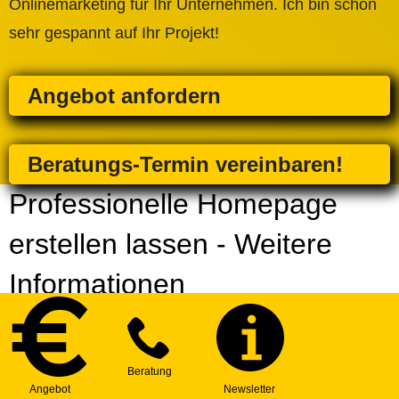
Onlinemarketing für Ihr Unternehmen. Ich bin schon
sehr gespannt auf Ihr Projekt!
Angebot anfordern
Beratungs-Termin vereinbaren!
Professionelle Homepage
erstellen lassen - Weitere
Informationen
Homepage Profi-Leistungen für Firmen in
der Nähe von Teltow, Stadt
Zusätzlich oder einzeln
Strategiepaket
| Erarbeitung einer individuellen