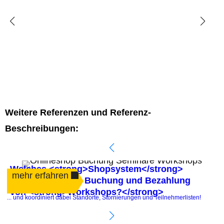
Weitere Referenzen und Referenz-
Beschreibungen:
Welches <strong>Shopsystem</strong>
mehr erfahren
automatisiert die Buchung und Bezahlung
von <strong>Workshops?</strong>
.
... und koordiniert dabei Standorte, Stornierungen und Teilnehmerlisten!
P