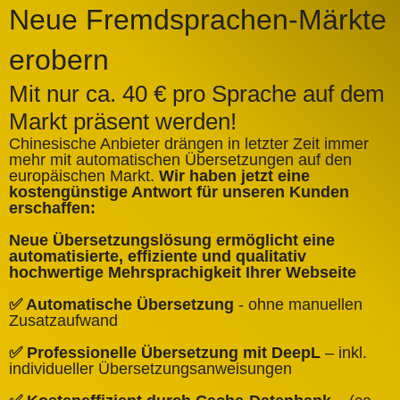
Neue Fremdsprachen-Märkte
erobern
Mit nur ca. 40 € pro Sprache auf dem
Markt präsent werden!
Chinesische Anbieter drängen in letzter Zeit immer
mehr mit automatischen Übersetzungen auf den
europäischen Markt.
Wir haben jetzt eine
A
kostengünstige Antwort für unseren Kunden
k
erschaffen:
ü
Neue Übersetzungslösung ermöglicht eine
✅
automatisierte, effiziente und qualitativ
Q
hochwertige Mehrsprachigkeit Ihrer Webseite
✅
✅ Automatische Übersetzung
- ohne manuellen
B
Zusatzaufwand
✅
✅ Professionelle Übersetzung mit DeepL
– inkl.
W
individueller Übersetzungsanweisungen
✅