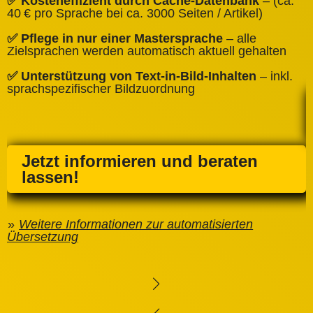
✅ Kosteneffizient durch Cache‑Datenbank
– (ca.
C
40 € pro Sprache bei ca. 3000 Seiten / Artikel)
✅
✅ Pflege in nur einer Mastersprache
– alle
e
Zielsprachen werden automatisch aktuell gehalten
✅ Unterstützung von Text‑in‑Bild‑Inhalten
– inkl.
sprachspezifischer Bildzuordnung
Jetzt informieren und beraten
lassen!
Weitere Informationen zur automatisierten
Übersetzung