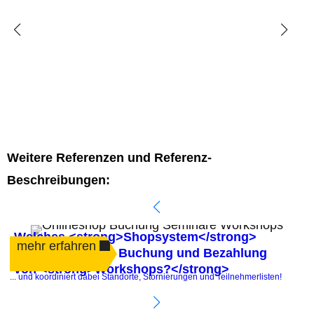
Weitere Referenzen und Referenz-
Beschreibungen:
Welches <strong>Shopsystem</strong>
mehr erfahren
automatisiert die Buchung und Bezahlung
von <strong>Workshops?</strong>
.
... und koordiniert dabei Standorte, Stornierungen und Teilnehmerlisten!
P