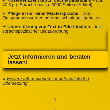
✅ Kosteneffizient durch Cache‑Datenbank
– (ca.
C
40 € pro Sprache bei ca. 3000 Seiten / Artikel)
✅
✅ Pflege in nur einer Mastersprache
– alle
e
Zielsprachen werden automatisch aktuell gehalten
✅ Unterstützung von Text‑in‑Bild‑Inhalten
– inkl.
sprachspezifischer Bildzuordnung
Jetzt informieren und beraten
lassen!
Weitere Informationen zur automatisierten
Übersetzung