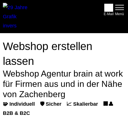
E-Mail
Webshop erstellen
lassen
Webshop Agentur brain at work
für Firmen aus und in der Nähe
von Zachenberg
🧩 Individuell
🛡️ Sicher
📈 Skalierbar
🏢👤
B2B & B2C