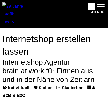
E-Mail
Internetshop erstellen
lassen
Internetshop Agentur
brain at work für Firmen aus
und in der Nähe von Zeitlarn
🧩 Individuell
🛡️ Sicher
📈 Skalierbar
🏢👤
B2B & B2C