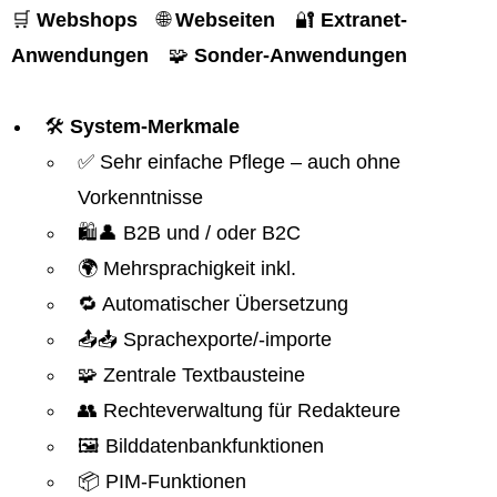
🛒
Webshops
🌐
Webseiten
🔐
Extranet-
Anwendungen
🧩
Sonder-Anwendungen
🛠️
System-Merkmale
✅ Sehr einfache Pflege – auch ohne
Vorkenntnisse
🛍️👤 B2B und / oder B2C
🌍 Mehrsprachigkeit inkl.
🔁 Automatischer Übersetzung
📤📥 Sprachexporte/-importe
🧩 Zentrale Textbausteine
👥 Rechteverwaltung für Redakteure
🖼️ Bilddatenbankfunktionen
📦 PIM-Funktionen