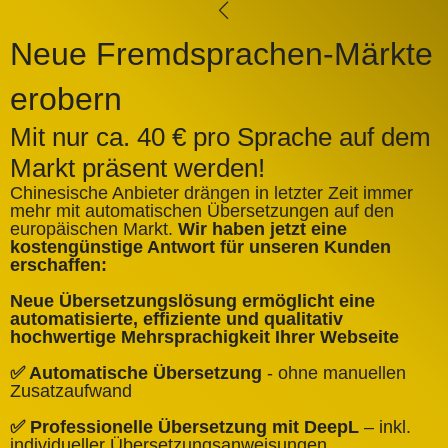
Neue Fremdsprachen-Märkte
erobern
Mit nur ca. 40 € pro Sprache auf dem
Markt präsent werden!
Chinesische Anbieter drängen in letzter Zeit immer
mehr mit automatischen Übersetzungen auf den
europäischen Markt.
Wir haben jetzt eine
A
kostengünstige Antwort für unseren Kunden
k
erschaffen:
ü
Neue Übersetzungslösung ermöglicht eine
✅
automatisierte, effiziente und qualitativ
Q
hochwertige Mehrsprachigkeit Ihrer Webseite
✅
✅ Automatische Übersetzung
- ohne manuellen
B
Zusatzaufwand
✅
✅ Professionelle Übersetzung mit DeepL
– inkl.
W
individueller Übersetzungsanweisungen