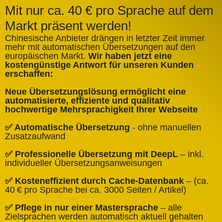
Mit nur ca. 40 € pro Sprache auf dem
Markt präsent werden!
Chinesische Anbieter drängen in letzter Zeit immer
mehr mit automatischen Übersetzungen auf den
europäischen Markt.
Wir haben jetzt eine
A
kostengünstige Antwort für unseren Kunden
k
erschaffen:
ü
Neue Übersetzungslösung ermöglicht eine
✅
automatisierte, effiziente und qualitativ
Q
hochwertige Mehrsprachigkeit Ihrer Webseite
✅
✅ Automatische Übersetzung
- ohne manuellen
B
Zusatzaufwand
✅
✅ Professionelle Übersetzung mit DeepL
– inkl.
W
individueller Übersetzungsanweisungen
✅
✅ Kosteneffizient durch Cache‑Datenbank
– (ca.
C
40 € pro Sprache bei ca. 3000 Seiten / Artikel)
✅
✅ Pflege in nur einer Mastersprache
– alle
e
Zielsprachen werden automatisch aktuell gehalten