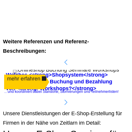
Weitere Referenzen und Referenz-
Beschreibungen:
Welches <strong>Shopsystem</strong>
mehr erfahren
automatisiert die Buchung und Bezahlung
von <strong>Workshops?</strong>
.
... und koordiniert dabei Standorte, Stornierungen und Teilnehmerlisten!
P
Unsere Dienstleistungen der E-Shop-Erstellung für
Firmen in der Nähe von Zeitlarn im Detail: