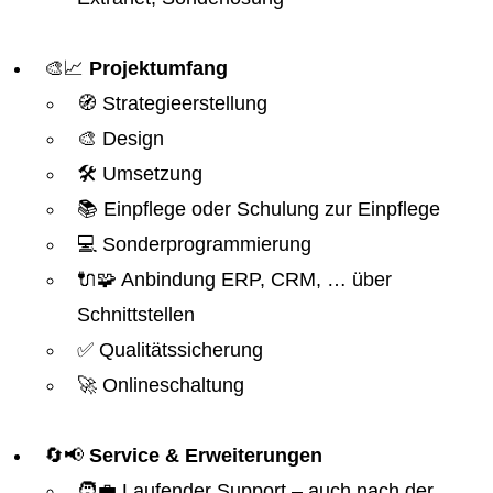
🎨📈
Projektumfang
🧭 Strategieerstellung
🎨 Design
🛠️ Umsetzung
📚 Einpflege oder Schulung zur Einpflege
💻 Sonderprogrammierung
🔌🧩 Anbindung ERP, CRM, … über
Schnittstellen
✅ Qualitätssicherung
🚀 Onlineschaltung
🔄📢
Service & Erweiterungen
🧑‍💼 Laufender Support – auch nach der