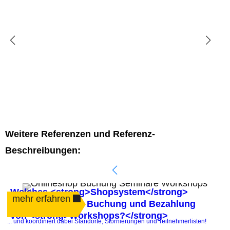
Weitere Referenzen und Referenz-
Beschreibungen:
Welches <strong>Shopsystem</strong>
mehr erfahren
automatisiert die Buchung und Bezahlung
von <strong>Workshops?</strong>
.
... und koordiniert dabei Standorte, Stornierungen und Teilnehmerlisten!
P