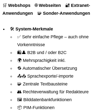
🛒
Webshops
🌐
Webseiten
🔐
Extranet-
Anwendungen
🧩
Sonder-Anwendungen
🛠️
System-Merkmale
✅ Sehr einfache Pflege – auch ohne
Vorkenntnisse
🛍️👤 B2B und / oder B2C
🌍 Mehrsprachigkeit inkl.
🔁 Automatischer Übersetzung
📤📥 Sprachexporte/-importe
🧩 Zentrale Textbausteine
👥 Rechteverwaltung für Redakteure
🖼️ Bilddatenbankfunktionen
📦 PIM-Funktionen