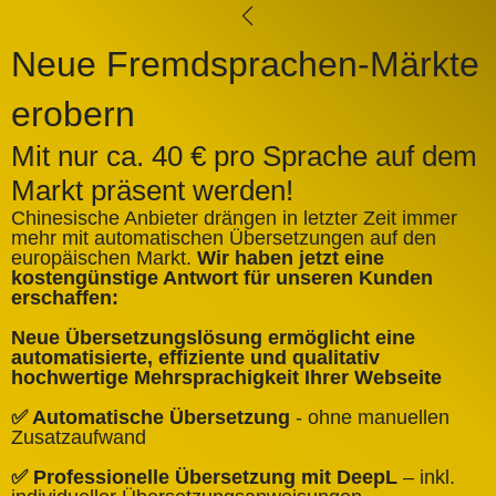
Neue Fremdsprachen-Märkte
erobern
Mit nur ca. 40 € pro Sprache auf dem
Markt präsent werden!
Chinesische Anbieter drängen in letzter Zeit immer
mehr mit automatischen Übersetzungen auf den
europäischen Markt.
Wir haben jetzt eine
A
kostengünstige Antwort für unseren Kunden
k
erschaffen:
ü
Neue Übersetzungslösung ermöglicht eine
✅
automatisierte, effiziente und qualitativ
Q
hochwertige Mehrsprachigkeit Ihrer Webseite
✅
✅ Automatische Übersetzung
- ohne manuellen
B
Zusatzaufwand
✅
✅ Professionelle Übersetzung mit DeepL
– inkl.
W