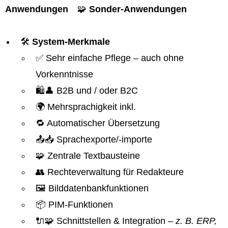
Anwendungen
🧩
Sonder-Anwendungen
🛠️
System-Merkmale
✅ Sehr einfache Pflege – auch ohne
Vorkenntnisse
🛍️👤 B2B und / oder B2C
🌍 Mehrsprachigkeit inkl.
🔁 Automatischer Übersetzung
📤📥 Sprachexporte/-importe
🧩 Zentrale Textbausteine
👥 Rechteverwaltung für Redakteure
🖼️ Bilddatenbankfunktionen
📦 PIM-Funktionen
🔌🧩 Schnittstellen & Integration
– z. B. ERP,