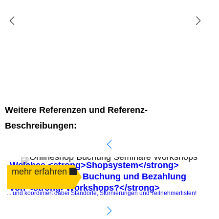
Weitere Referenzen und Referenz-
Beschreibungen:
Welches <strong>Shopsystem</strong>
mehr erfahren
automatisiert die Buchung und Bezahlung
von <strong>Workshops?</strong>
.
... und koordiniert dabei Standorte, Stornierungen und Teilnehmerlisten!
P