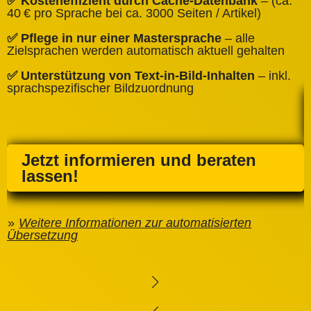
✅ Kosteneffizient durch Cache‑Datenbank
– (ca.
C
40 € pro Sprache bei ca. 3000 Seiten / Artikel)
✅
✅ Pflege in nur einer Mastersprache
– alle
e
Zielsprachen werden automatisch aktuell gehalten
✅ Unterstützung von Text‑in‑Bild‑Inhalten
– inkl.
sprachspezifischer Bildzuordnung
Jetzt informieren und beraten
lassen!
Weitere Informationen zur automatisierten
Übersetzung