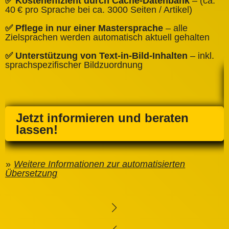
✅ Kosteneffizient durch Cache‑Datenbank
– (ca.
C
40 € pro Sprache bei ca. 3000 Seiten / Artikel)
✅
✅ Pflege in nur einer Mastersprache
– alle
e
Zielsprachen werden automatisch aktuell gehalten
✅ Unterstützung von Text‑in‑Bild‑Inhalten
– inkl.
sprachspezifischer Bildzuordnung
Jetzt informieren und beraten
lassen!
Weitere Informationen zur automatisierten
Übersetzung