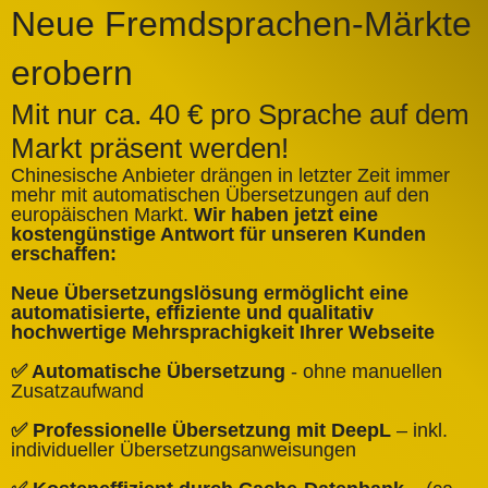
Neue Fremdsprachen-Märkte
erobern
Mit nur ca. 40 € pro Sprache auf dem
Markt präsent werden!
Chinesische Anbieter drängen in letzter Zeit immer
mehr mit automatischen Übersetzungen auf den
europäischen Markt.
Wir haben jetzt eine
A
kostengünstige Antwort für unseren Kunden
k
erschaffen:
ü
Neue Übersetzungslösung ermöglicht eine
✅
automatisierte, effiziente und qualitativ
Q
hochwertige Mehrsprachigkeit Ihrer Webseite
✅
✅ Automatische Übersetzung
- ohne manuellen
B
Zusatzaufwand
✅
✅ Professionelle Übersetzung mit DeepL
– inkl.
W
individueller Übersetzungsanweisungen
✅