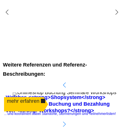
Weitere Referenzen und Referenz-
Beschreibungen:
Welches <strong>Shopsystem</strong>
mehr erfahren
automatisiert die Buchung und Bezahlung
von <strong>Workshops?</strong>
.
... und koordiniert dabei Standorte, Stornierungen und Teilnehmerlisten!
P