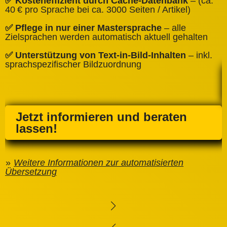
✅ Kosteneffizient durch Cache‑Datenbank
– (ca.
C
40 € pro Sprache bei ca. 3000 Seiten / Artikel)
✅
✅ Pflege in nur einer Mastersprache
– alle
e
Zielsprachen werden automatisch aktuell gehalten
✅ Unterstützung von Text‑in‑Bild‑Inhalten
– inkl.
sprachspezifischer Bildzuordnung
Jetzt informieren und beraten
lassen!
Weitere Informationen zur automatisierten
Übersetzung