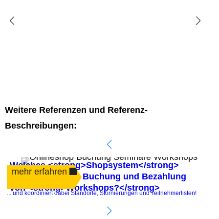
Weitere Referenzen und Referenz-
Beschreibungen:
Welches <strong>Shopsystem</strong>
mehr erfahren
automatisiert die Buchung und Bezahlung
von <strong>Workshops?</strong>
.
... und koordiniert dabei Standorte, Stornierungen und Teilnehmerlisten!
P