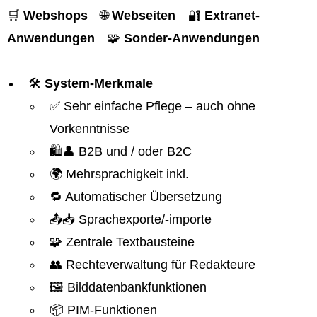
🛒
Webshops
🌐
Webseiten
🔐
Extranet-
Anwendungen
🧩
Sonder-Anwendungen
🛠️
System-Merkmale
✅ Sehr einfache Pflege – auch ohne
Vorkenntnisse
🛍️👤 B2B und / oder B2C
🌍 Mehrsprachigkeit inkl.
🔁 Automatischer Übersetzung
📤📥 Sprachexporte/-importe
🧩 Zentrale Textbausteine
👥 Rechteverwaltung für Redakteure
🖼️ Bilddatenbankfunktionen
📦 PIM-Funktionen