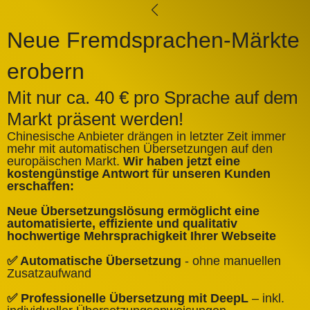
Neue Fremdsprachen-Märkte
erobern
Mit nur ca. 40 € pro Sprache auf dem
Markt präsent werden!
Chinesische Anbieter drängen in letzter Zeit immer
mehr mit automatischen Übersetzungen auf den
europäischen Markt.
Wir haben jetzt eine
A
kostengünstige Antwort für unseren Kunden
k
erschaffen:
ü
Neue Übersetzungslösung ermöglicht eine
✅
automatisierte, effiziente und qualitativ
Q
hochwertige Mehrsprachigkeit Ihrer Webseite
✅
✅ Automatische Übersetzung
- ohne manuellen
B
Zusatzaufwand
✅
✅ Professionelle Übersetzung mit DeepL
– inkl.
W