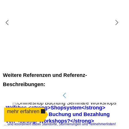
Weitere Referenzen und Referenz-
Beschreibungen:
Welches <strong>Shopsystem</strong>
mehr erfahren
automatisiert die Buchung und Bezahlung
von <strong>Workshops?</strong>
.
... und koordiniert dabei Standorte, Stornierungen und Teilnehmerlisten!
P