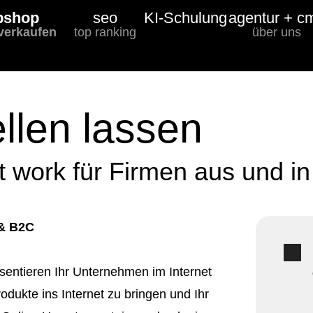
bshop
seo
KI-Schulung
agentur + c
 verkaufen
top ranking
über uns
llen lassen
t work für Firmen aus und i
 & B2C
sentieren Ihr Unternehmen im Internet
rodukte ins Internet zu bringen und Ihr