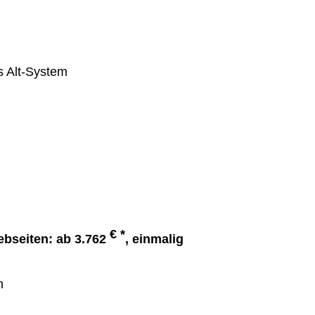
s Alt-System
€ *
ebseiten: ab 3.762
, einmalig
m