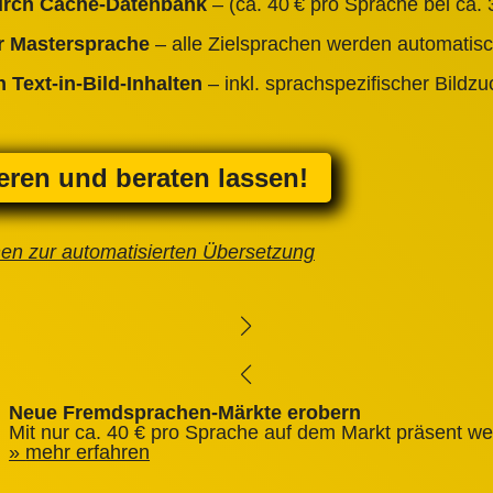
durch Cache‑Datenbank
– (ca. 40 € pro Sprache bei ca. 3
er Mastersprache
– alle Zielsprachen werden automatisc
 Text‑in‑Bild‑Inhalten
– inkl. sprachspezifischer Bildz
ieren und beraten lassen!
nen zur automatisierten Übersetzung
Neue Fremdsprachen-Märkte erobern
Mit nur ca. 40 € pro Sprache auf dem Markt präsent we
mehr erfahren