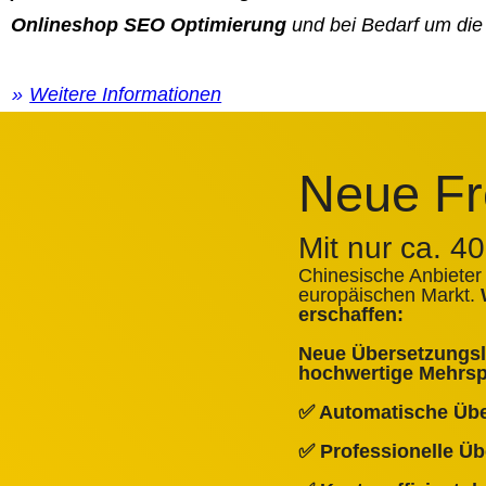
Onlineshop SEO Optimierung
und bei Bedarf um die
Weitere Informationen
Neue Fr
Mit nur ca. 4
Chinesische Anbieter
europäischen Markt.
erschaffen:
Neue Übersetzungslö
hochwertige Mehrspr
✅ Automatische Üb
✅ Professionelle Ü