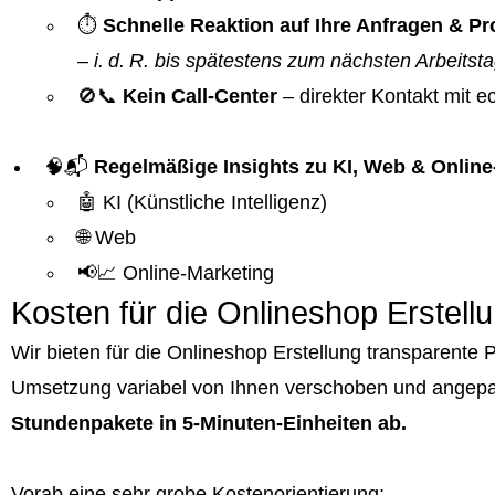
⏱️
Schnelle Reaktion auf Ihre Anfragen & 
–
i. d. R. bis spätestens zum nächsten Arbeitst
🚫📞
Kein Call-Center
– direkter Kontakt mit 
🧠📬
Regelmäßige Insights zu KI, Web & Online
🤖 KI (Künstliche Intelligenz)
🌐 Web
📢📈 Online-Marketing
Kosten für die Onlineshop Erstell
Wir bieten für die Onlineshop Erstellung transparent
Umsetzung variabel von Ihnen verschoben und angepa
Stundenpakete in 5-Minuten-Einheiten ab.
Vorab eine sehr grobe Kostenorientierung: