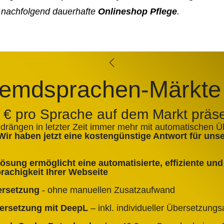
 nachfolgend dauerhafte
Onlineshop Pflege
.
emdsprachen-Märkte
0 € pro Sprache auf dem Markt präs
 drängen in letzter Zeit immer mehr mit automatischen 
Wir haben jetzt eine kostengünstige Antwort für un
sung ermöglicht eine automatisierte, effiziente und 
achigkeit Ihrer Webseite
ersetzung
- ohne manuellen Zusatzaufwand
bersetzung mit DeepL
– inkl. individueller Übersetzun