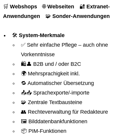
🛒
Webshops
🌐
Webseiten
🔐
Extranet-
Anwendungen
🧩
Sonder-Anwendungen
🛠️
System-Merkmale
✅ Sehr einfache Pflege – auch ohne
Vorkenntnisse
🛍️👤 B2B und / oder B2C
🌍 Mehrsprachigkeit inkl.
🔁 Automatischer Übersetzung
📤📥 Sprachexporte/-importe
🧩 Zentrale Textbausteine
👥 Rechteverwaltung für Redakteure
🖼️ Bilddatenbankfunktionen
📦 PIM-Funktionen