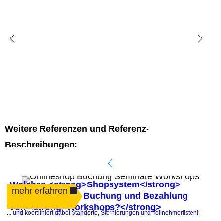
Weitere Referenzen und Referenz-
Beschreibungen:
Welches <strong>Shopsystem</strong>
mehr erfahren
automatisiert die Buchung und Bezahlung
von <strong>Workshops?</strong>
.
... und koordiniert dabei Standorte, Stornierungen und Teilnehmerlisten!
P