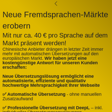
Neue Fremdsprachen-Märkte
erobern
Mit nur ca. 40 € pro Sprache auf dem
Markt präsent werden!
Chinesische Anbieter drängen in letzter Zeit immer
mehr mit automatischen Übersetzungen auf den
europäischen Markt.
Wir haben jetzt eine
A
kostengünstige Antwort für unseren Kunden
k
erschaffen:
ü
Neue Übersetzungslösung ermöglicht eine
✅
automatisierte, effiziente und qualitativ
Q
hochwertige Mehrsprachigkeit Ihrer Webseite
✅
✅ Automatische Übersetzung
- ohne manuellen
B
Zusatzaufwand
✅
✅ Professionelle Übersetzung mit DeepL
– inkl.
W