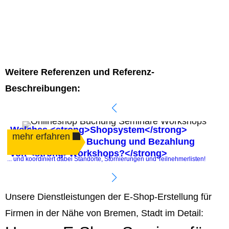
Weitere Referenzen und Referenz-
Beschreibungen:
Welches <strong>Shopsystem</strong>
mehr erfahren
automatisiert die Buchung und Bezahlung
von <strong>Workshops?</strong>
.
... und koordiniert dabei Standorte, Stornierungen und Teilnehmerlisten!
P
Unsere Dienstleistungen der E-Shop-Erstellung für
Firmen in der Nähe von Bremen, Stadt im Detail: