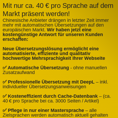
Mit nur ca. 40 € pro Sprache auf dem
Markt präsent werden!
Chinesische Anbieter drängen in letzter Zeit immer
mehr mit automatischen Übersetzungen auf den
europäischen Markt.
Wir haben jetzt eine
A
kostengünstige Antwort für unseren Kunden
k
erschaffen:
ü
Neue Übersetzungslösung ermöglicht eine
✅
automatisierte, effiziente und qualitativ
Q
hochwertige Mehrsprachigkeit Ihrer Webseite
✅
✅ Automatische Übersetzung
- ohne manuellen
B
Zusatzaufwand
✅
✅ Professionelle Übersetzung mit DeepL
– inkl.
W
individueller Übersetzungsanweisungen
✅
✅ Kosteneffizient durch Cache‑Datenbank
– (ca.
C
40 € pro Sprache bei ca. 3000 Seiten / Artikel)
✅
✅ Pflege in nur einer Mastersprache
– alle
e
Zielsprachen werden automatisch aktuell gehalten