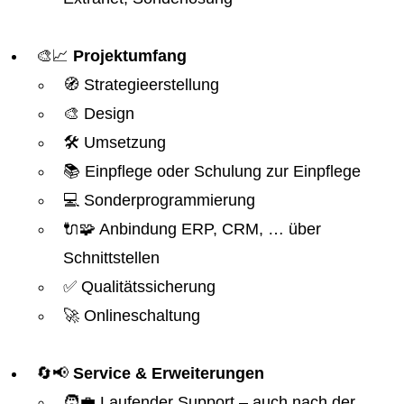
🎨📈
Projektumfang
🧭 Strategieerstellung
🎨 Design
🛠️ Umsetzung
📚 Einpflege oder Schulung zur Einpflege
💻 Sonderprogrammierung
🔌🧩 Anbindung ERP, CRM, … über
Schnittstellen
✅ Qualitätssicherung
🚀 Onlineschaltung
🔄📢
Service & Erweiterungen
🧑‍💼 Laufender Support – auch nach der