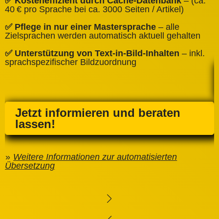
✅ Kosteneffizient durch Cache‑Datenbank
– (ca.
C
40 € pro Sprache bei ca. 3000 Seiten / Artikel)
✅
✅ Pflege in nur einer Mastersprache
– alle
e
Zielsprachen werden automatisch aktuell gehalten
✅ Unterstützung von Text‑in‑Bild‑Inhalten
– inkl.
sprachspezifischer Bildzuordnung
Jetzt informieren und beraten
lassen!
Weitere Informationen zur automatisierten
Übersetzung