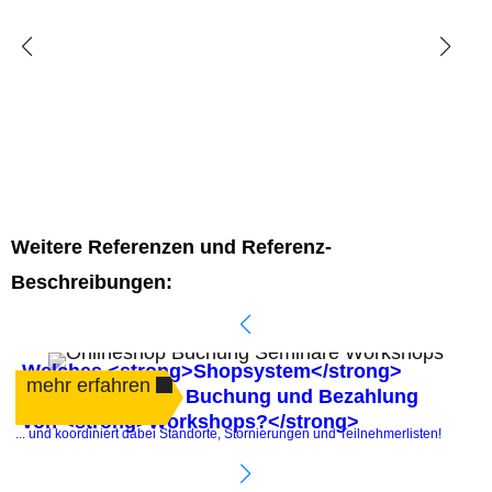
Weitere Referenzen und Referenz-
Beschreibungen:
Welches <strong>Shopsystem</strong>
mehr erfahren
automatisiert die Buchung und Bezahlung
von <strong>Workshops?</strong>
.
... und koordiniert dabei Standorte, Stornierungen und Teilnehmerlisten!
P