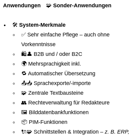
Anwendungen
🧩
Sonder-Anwendungen
🛠️
System-Merkmale
✅ Sehr einfache Pflege – auch ohne
Vorkenntnisse
🛍️👤 B2B und / oder B2C
🌍 Mehrsprachigkeit inkl.
🔁 Automatischer Übersetzung
📤📥 Sprachexporte/-importe
🧩 Zentrale Textbausteine
👥 Rechteverwaltung für Redakteure
🖼️ Bilddatenbankfunktionen
📦 PIM-Funktionen
🔌🧩 Schnittstellen & Integration
– z. B. ERP,