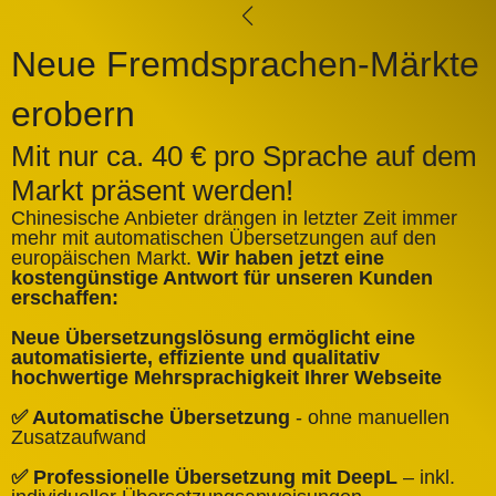
Neue Fremdsprachen-Märkte
erobern
Mit nur ca. 40 € pro Sprache auf dem
Markt präsent werden!
Chinesische Anbieter drängen in letzter Zeit immer
mehr mit automatischen Übersetzungen auf den
europäischen Markt.
Wir haben jetzt eine
A
kostengünstige Antwort für unseren Kunden
k
erschaffen:
ü
Neue Übersetzungslösung ermöglicht eine
✅
automatisierte, effiziente und qualitativ
Q
hochwertige Mehrsprachigkeit Ihrer Webseite
✅
✅ Automatische Übersetzung
- ohne manuellen
B
Zusatzaufwand
✅
✅ Professionelle Übersetzung mit DeepL
– inkl.
W