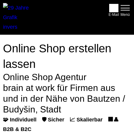
E-Mail
Online Shop erstellen
lassen
Online Shop Agentur
brain at work für Firmen aus
und in der Nähe von Bautzen /
Budyšin, Stadt
🧩 Individuell
🛡️ Sicher
📈 Skalierbar
🏢👤
B2B & B2C