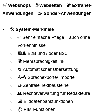
🛒
Webshops
🌐
Webseiten
🔐
Extranet-
Anwendungen
🧩
Sonder-Anwendungen
🛠️
System-Merkmale
✅ Sehr einfache Pflege – auch ohne
Vorkenntnisse
🛍️👤 B2B und / oder B2C
🌍 Mehrsprachigkeit inkl.
🔁 Automatischer Übersetzung
📤📥 Sprachexporte/-importe
🧩 Zentrale Textbausteine
👥 Rechteverwaltung für Redakteure
🖼️ Bilddatenbankfunktionen
📦 PIM-Funktionen