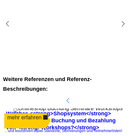
Weitere Referenzen und Referenz-
Beschreibungen:
Welches <strong>Shopsystem</strong>
mehr erfahren
automatisiert die Buchung und Bezahlung
von <strong>Workshops?</strong>
.
... und koordiniert dabei Standorte, Stornierungen und Teilnehmerlisten!
P