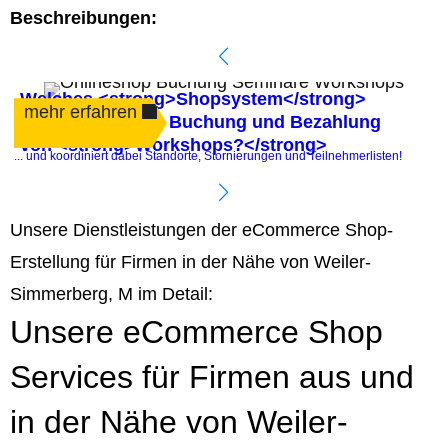
Beschreibungen:
Welches <strong>Shopsystem</strong>
mehr erfahren
automatisiert die Buchung und Bezahlung
von <strong>Workshops?</strong>
.
... und koordiniert dabei Standorte, Stornierungen und Teilnehmerlisten!
P
Unsere Dienstleistungen der eCommerce Shop-
Erstellung für Firmen in der Nähe von Weiler-
Simmerberg, M im Detail:
Unsere eCommerce Shop
Services für Firmen aus und
in der Nähe von Weiler-