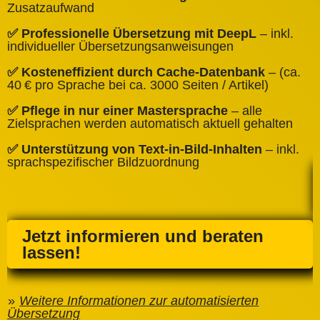
B
Zusatzaufwand
✅
✅ Professionelle Übersetzung mit DeepL
– inkl.
W
individueller Übersetzungsanweisungen
✅
✅ Kosteneffizient durch Cache‑Datenbank
– (ca.
C
40 € pro Sprache bei ca. 3000 Seiten / Artikel)
✅
✅ Pflege in nur einer Mastersprache
– alle
e
Zielsprachen werden automatisch aktuell gehalten
✅ Unterstützung von Text‑in‑Bild‑Inhalten
– inkl.
sprachspezifischer Bildzuordnung
Jetzt informieren und beraten
lassen!
Weitere Informationen zur automatisierten
Übersetzung