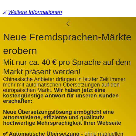
Weitere Informationen
Neue Fremdsprachen-Märkte
erobern
Mit nur ca. 40 € pro Sprache auf dem
Markt präsent werden!
Chinesische Anbieter drängen in letzter Zeit immer
mehr mit automatischen Übersetzungen auf den
europäischen Markt.
Wir haben jetzt eine
A
kostengünstige Antwort für unseren Kunden
k
erschaffen:
ü
Neue Übersetzungslösung ermöglicht eine
✅
automatisierte, effiziente und qualitativ
Q
hochwertige Mehrsprachigkeit Ihrer Webseite
✅
✅ Automatische Übersetzung
- ohne manuellen