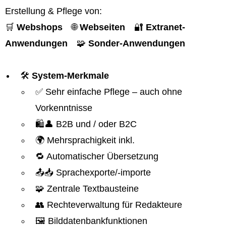
Erstellung & Pflege von:
🛒
Webshops
🌐
Webseiten
🔐
Extranet-
Anwendungen
🧩
Sonder-Anwendungen
🛠️
System-Merkmale
✅ Sehr einfache Pflege – auch ohne
Vorkenntnisse
🛍️👤 B2B und / oder B2C
🌍 Mehrsprachigkeit inkl.
🔁 Automatischer Übersetzung
📤📥 Sprachexporte/-importe
🧩 Zentrale Textbausteine
👥 Rechteverwaltung für Redakteure
🖼️ Bilddatenbankfunktionen