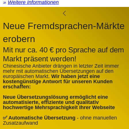
Weitere Informationen
Neue Fremdsprachen-Märkte
erobern
Mit nur ca. 40 € pro Sprache auf dem
Markt präsent werden!
Chinesische Anbieter drängen in letzter Zeit immer
mehr mit automatischen Übersetzungen auf den
europäischen Markt.
Wir haben jetzt eine
A
kostengünstige Antwort für unseren Kunden
k
erschaffen:
ü
Neue Übersetzungslösung ermöglicht eine
✅
automatisierte, effiziente und qualitativ
Q
hochwertige Mehrsprachigkeit Ihrer Webseite
✅
✅ Automatische Übersetzung
- ohne manuellen
B
Zusatzaufwand