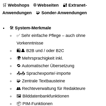
🛒
Webshops
🌐
Webseiten
🔐
Extranet-
Anwendungen
🧩
Sonder-Anwendungen
🛠️
System-Merkmale
✅ Sehr einfache Pflege – auch ohne
Vorkenntnisse
🛍️👤 B2B und / oder B2C
🌍 Mehrsprachigkeit inkl.
🔁 Automatischer Übersetzung
📤📥 Sprachexporte/-importe
🧩 Zentrale Textbausteine
👥 Rechteverwaltung für Redakteure
🖼️ Bilddatenbankfunktionen
📦 PIM-Funktionen