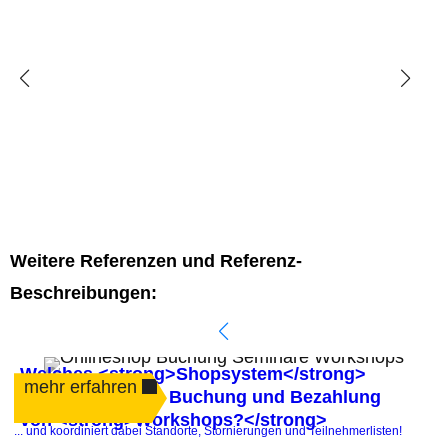
Weitere Referenzen und Referenz-
Beschreibungen:
Welches <strong>Shopsystem</strong>
mehr erfahren
automatisiert die Buchung und Bezahlung
von <strong>Workshops?</strong>
.
... und koordiniert dabei Standorte, Stornierungen und Teilnehmerlisten!
P