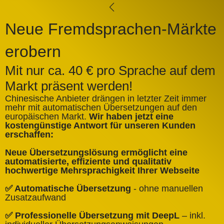
Neue Fremdsprachen-Märkte
erobern
Mit nur ca. 40 € pro Sprache auf dem
Markt präsent werden!
Chinesische Anbieter drängen in letzter Zeit immer
mehr mit automatischen Übersetzungen auf den
europäischen Markt.
Wir haben jetzt eine
A
kostengünstige Antwort für unseren Kunden
k
erschaffen:
ü
Neue Übersetzungslösung ermöglicht eine
✅
automatisierte, effiziente und qualitativ
Q
hochwertige Mehrsprachigkeit Ihrer Webseite
✅
✅ Automatische Übersetzung
- ohne manuellen
B
Zusatzaufwand
✅
✅ Professionelle Übersetzung mit DeepL
– inkl.
W